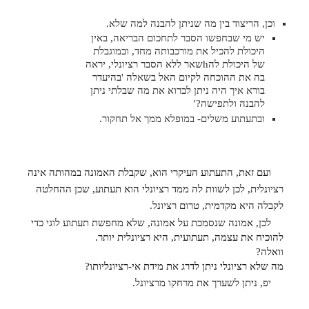
וכן, הריצוד בין מה שניתן להבנה למה שלא.
יש מי שבחפשו הסבר לתחכום הבריאה, באין
היכולת להכיל את מורכבותה מחד, ובמוגבלת
של היכולת להhשאר ללא הסבר רציונלי, יראה
בה את ההוכחה לקיום האל בשאלה 'בהיעדר
בורא איך היה ניתן לברוא את מה שבלתי ניתן
להבנה ולתפישה?'
ובתעתוע משלים- במופלא ממך אל תחקור.
ועם זאת, התעתוע העיקרי הוא, שקבלת האמונה במהותה אינה
רציונלית, לכן לשוות לה ממד רציונלי הוא תעתוע, שכן ההחלטה
לקבלה היא מקדמית, טרום רציונל.
לכן, אמונה שנסמכת על אמונה, שלא מחפשת תעתוע לוגי כדי
להוכיח את עצמה, תעתועית, היא רציונלית יותר.
וואלה?
מה שלא רציונלי ניתן לדרג את מידת אי-רציונליותו?
יפ, ניתן לשערך את מרחקו מרציונל.