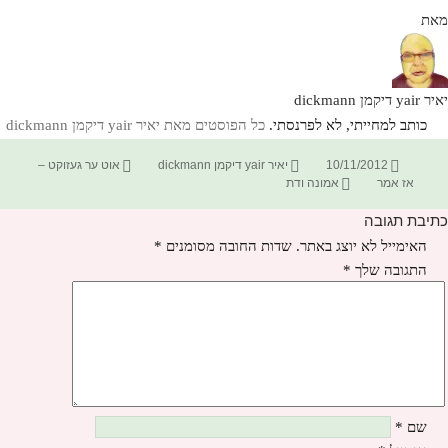
מאת
יאיר yair דיקמן dickmann
כותב למחייתי, לא לפרנסתי.
כל הפוסטים מאת יאיר yair דיקמן dickmann‏
פורסם
מחבר
קטגוריות
10/11/2012
יאיר yair דיקמן dickmann
אוט ער געזוקט –
בתאריך
תגיות
אז אמר
אמונה ודת
כתיבת תגובה
האימייל לא יוצג באתר.
שדות החובה מסומנים
*
התגובה שלך
*
שם
*