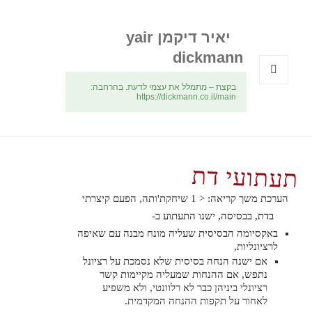
יאיר דיקמן yair
dickmann
בקצת – מתמלל את עצמי לדעת. בהרחבה:
תפריטים
https://dickmann.co.il/main
ווידג'טים
תעתועי דת
הערכת משך קריאה:
< 1
שיחקת'ותה, הפעם קיצרתי
בדת, בבסיסה, ישנו התעתוע ב-
באקסיומה הבסיסית שעליה מונח מבנה עם שאיפה
לרציונליות,
אם ישנה הנחה בסיסית שלא נסמכת על רציונל
נתפש, אם ההנחות שמעליה מקיימות קשר
רציונלי ביניהן כבר לא רלוונטי, ולא משפיע
לאחור על תקפות ההנחה המקדמית.