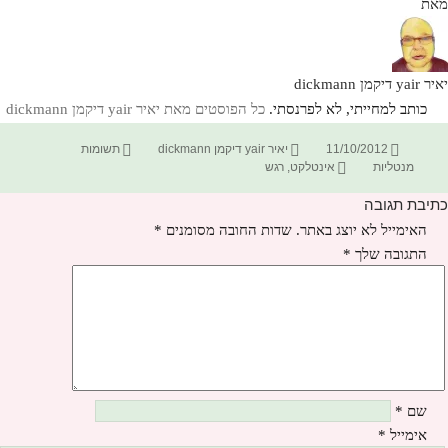
מאת
יאיר yair דיקמן dickmann
כותב למחייתי, לא לפרנסתי.
כל הפוסטים מאת יאיר yair דיקמן dickmann‏
פורסם
מחבר
קטגוריות
11/10/2012
יאיר yair דיקמן dickmann
תשומות
בתאריך
תגיות
מנטליות
אינטלקט
,
רגש
כתיבת תגובה
האימייל לא יוצג באתר.
שדות החובה מסומנים
*
התגובה שלך
*
שם
*
אימייל
*