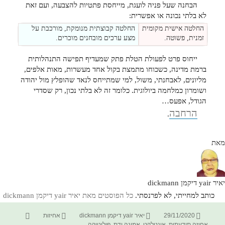
הבחנה שעל פניה לועגת, מייחסת פתטיות להצבעה, ועם זאת
לא בלתי נכונה או אפשרית:
החלטה אישית מקומית
החלטה קבוצתית מנומקת, מורכבת על
זמנית, פשוטה.
מצע ערכים מובחנים מוכרים.
ייחוס פרט לפעולת הטלת פתק שמעדיף תפישה התנהלותית
ברמת מדינה, כשכוחו מתמצת בקול אחד מעשרות, מאות אלפים,
מליונים, לאבחנתי, משול, למי שמתייחס לנאד שהופלץ מול יהודה
ושומרון כמלחמה ביולוגית. כלומר זה לא בלתי נכון, רק שסדרי
הגודל, אפעס…
הרחבה
.
מאת
יאיר yair דיקמן dickmann
כותב למחייתי, לא לפרנסתי.
כל הפוסטים מאת יאיר yair דיקמן dickmann‏
פורסם
מחבר
קטגוריות
תגיות
29/11/2020
יאיר yair דיקמן dickmann
אחיזות
בתאריך
אחיזה תודעתית
,
אינטלקט
,
אמונה ודת
,
פוליטיקה