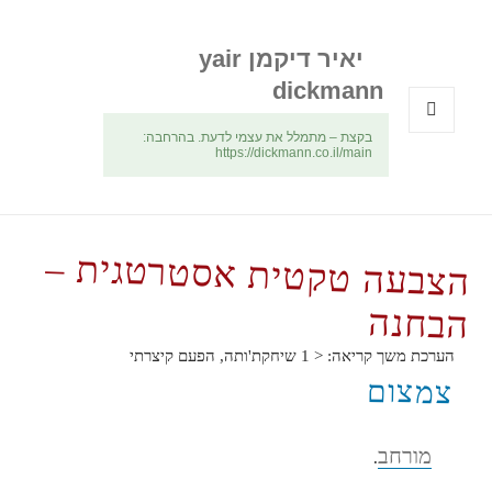
יאיר דיקמן yair
dickmann
בקצת – מתמלל את עצמי לדעת. בהרחבה:
תפריטים
https://dickmann.co.il/main
ווידג'טים
הצבעה טקטית אסטרטגית –
הבחנה
הערכת משך קריאה:
< 1
שיחקת'ותה, הפעם קיצרתי
צמצום
מורחב
.