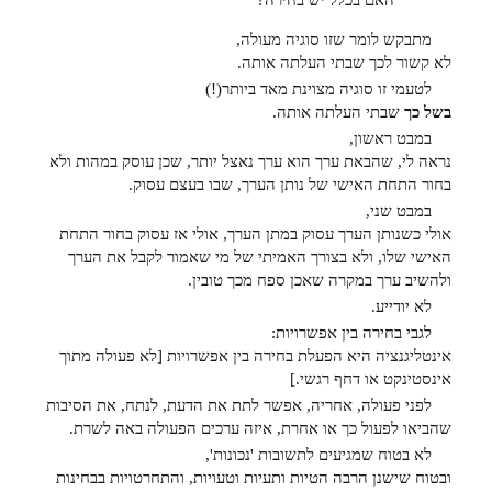
האם בכלל יש בחירה?
מתבקש לומר שזו סוגיה מעולה,
לא קשור לכך שבתי העלתה אותה.
לטעמי זו סוגיה מצוינת מאד ביותר(!)
בשל כך
שבתי העלתה אותה.
במבט ראשון,
נראה לי, שהבאת ערך הוא ערך נאצל יותר, שכן עוסק במהות ולא
בחור התחת האישי של נותן הערך, שבו בעצם עסוק.
במבט שני,
אולי כשנותן הערך עסוק במתן הערך, אולי אז עסוק בחור התחת
האישי שלו, ולא בצורך האמיתי של מי שאמור לקבל את הערך
ולהשיב ערך במקרה שאכן ספח מכך טובין.
לא יודייע.
לגבי בחירה בין אפשרויות:
אינטליגנציה היא הפעלת בחירה בין אפשרויות [לא פעולה מתוך
אינסטינקט או דחף רגשי.]
לפני פעולה, אחריה, אפשר לתת את הדעת, לנתח, את הסיבות
שהביאו לפעול כך או אחרת, איזה ערכים הפעולה באה לשרת.
לא בטוח שמגיעים לתשובות 'נכונות',
ובטוח שישנן הרבה הטיות ותעיות וטעויות, והתחרטויות בבחינות