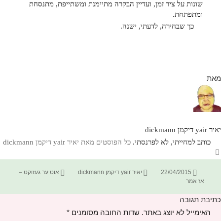
שונות על ציר זמן, ועדיין הבקרה מתיימנת ומשתייפת, מתנסחת
ומתפתחת.
כך שבחירה, לדעתי, ישנה.
מאת
יאיר yair דיקמן dickmann
כותב למחייתי, לא לפרנסתי.
כל הפוסטים מאת יאיר yair דיקמן dickmann‏
פורסם
מחבר
קטגוריות
22/04/2015
יאיר yair דיקמן dickmann
אוט ער געזוקט –
בתאריך
אז אמר
כתיבת תגובה
האימייל לא יוצג באתר.
שדות החובה מסומנים
*