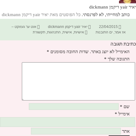
יאיר yair דיקמן dickmann
כותב למחייתי, לא לפרנסתי.
כל הפוסטים מאת יאיר yair דיקמן dickmann‏
פורסם
מחבר
קטגוריות
22/04/2015
יאיר yair דיקמן dickmann
אוט ער געזוקט –
בתאריך
תגיות
אז אמר
,
ים התובנות
אישיות
,
אישית
,
התנהגות
,
תקשורת
כתיבת תגובה
האימייל לא יוצג באתר.
שדות החובה מסומנים
*
התגובה שלך
*
שם
*
אימייל
*
אתר