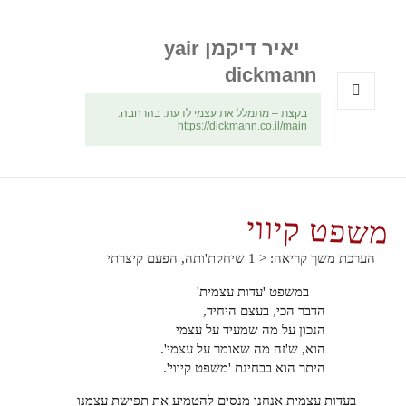
יאיר דיקמן yair
dickmann
בקצת – מתמלל את עצמי לדעת. בהרחבה:
תפריטים
https://dickmann.co.il/main
ווידג'טים
משפט קיווי
הערכת משך קריאה:
< 1
שיחקת'ותה, הפעם קיצרתי
במשפט 'עדות עצמית'
הדבר הכי, בעצם היחיד,
הנכון על מה שמעיד על עצמי
הוא, ש'זה מה שאומר על עצמי'.
היתר הוא בבחינת 'משפט קיווי'.
בעדות עצמית אנחנו מנסים להטמיע את תפישת עצמנו