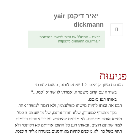
יאיר דיקמן yair
dickmann
בקצת – מתמלל את עצמי לדעת. בהרחבה:
תפריטים
https://dickmann.co.il/main
ווידג'טים
פגיעוּת
הערכת משך קריאה:
< 1
שיחקת'ותה, הפעם קיצרתי
בשיחה עם קרוב משפחה, אמרתי לו שהוא "
כמו…
"
באותו רגע נאטם.
תבע את זכותו להיות מישהו כשלעצמו, ולא דומה למשהו אחר.
בכך מצטרף למועדון, שלא חודר אותם, של מי שעצם ה'
כמו
'
מוציא אותם מדעתם- לא מוכנים להיתפש על ידי אחרים כדומים
למה שאינם רוצים, ובאותו רגע כל התוכן אודותם לא רלוונטי ולא
תקף בשל כך. לא מוכנים להיות מאוחסנים במגירה אליה הוכנסו.