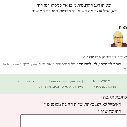
ובאותו רגע התרעמות מונע את כניסתו למגירה?
לא, אבל עוצר את השיח, וזו מיידיות המטרה המושגת.
מאת
יאיר yair דיקמן dickmann
כותב למחייתי, לא לפרנסתי.
כל הפוסטים מאת יאיר yair דיקמן dickmann‏
פורסם
מחבר
קטגוריות
10/11/2012
יאיר yair דיקמן dickmann
ים התובנות
,
בתאריך
תגיות
תשומות מנטליות
אישיות
,
אישית
,
יחסים
,
תקשורת
כתיבת תגובה
האימייל לא יוצג באתר.
שדות החובה מסומנים
*
התגובה שלך
*