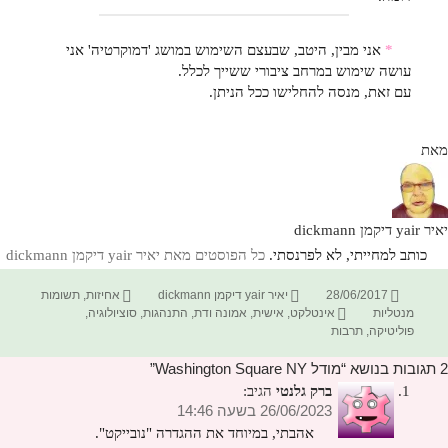
*
אני מבין, היטב, שבעצם השימוש במושג 'דמוקרטיה' אני
עושה שימוש במרחב ציבורי ששייך לכלל.
עם זאת, מנסה להחלישו ככל הניתן.
מאת
יאיר yair דיקמן dickmann
כותב למחייתי, לא לפרנסתי.
כל הפוסטים מאת יאיר yair דיקמן dickmann‏
פורסם
מחבר
קטגוריות
28/06/2017
יאיר yair דיקמן dickmann
אחיזות
,
תשומות
בתאריך
תגיות
מנטליות
אינטלקט
,
אישית
,
אמונה ודת
,
התנהגות
,
סוציולוגיה
,
פוליטיקה
,
תרבות
2 תגובות בנושא “מודל Washington Square NY”
ברק גלנטי
הגיב:
26/06/2023 בשעה 14:46
אהבתי, במיוחד את ההגדרה "נובייקט".