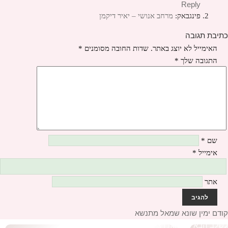
Reply
פינגבאק:
מרחב אנושי – יאיר דיקמן
כתיבת תגובה
האימייל לא יוצג באתר.
שדות החובה מסומנים
*
התגובה שלך
*
שם
*
אימייל
*
אתר
יווט
קודם
הפוסט
ימין שונא שמאל מתנשא
לשלב הבא
הקודם:
הפוסט
פתיחות רציונלית