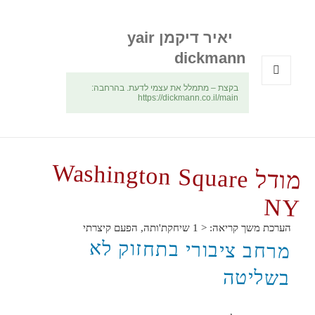
יאיר דיקמן yair
dickmann
בקצת – מתמלל את עצמי לדעת. בהרחבה:
תפריטים
https://dickmann.co.il/main
ווידג'טים
מודל
Washington Square
NY
הערכת משך קריאה:
< 1
שיחקת'ותה, הפעם קיצרתי
מרחב ציבורי בתחזוק לא
בשליטה