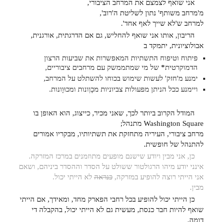
אני שואף לצמצם את המרחב הציבורי,
מ'מרחב משותף' נתון לשליטת ה'רוב',
למרחב ש'לא שייך לאף אחד'.
הריבון, אותו אני שואף להחליש, גם אם הדרגתית, אורגנית,
אבולוציונית, יתמקד ב
פיתוח וטיפוח התשתיות המאפשרות את שביעות הרצון
הדמוקרטית
*
של מי שמתממשק עם מרחבים ציבוריים,
ימנע מ'חזק' לעשות שימוש בכוחו להשתלט על המרחב,
ויימנע ככל הניתן מפעולות צביוניות מכָוְונות ומכוּוָונות.
המודל הקרוב ביותר לכך, שאני מכיר, כייצוג, הוא האופן בו
Washington Square מתנהל;
מרחב ציבורי, העיריה מתחזקת את תשתיותיו, מבקריו אמורים
להתנהל של חופשית.
כן, אני מבין ויודע שישנם מופעים מתוזמנים במרכז המזרקה.
אינני יודע מיהו הרגולטור ששולט על הסדר וההסדר ביניהם, ושאם
אני הייתי רוצה להופיע במזרקה,
כנראה
לא הייתי יכול.
מבין.
כן הייתי יכול להופיע בכל רחבי הפארק מחד, ומאידך, אם הייתי
שואף להיות חבר כנסת, מעשית גם לא הייתי יכול, בהקבלה די
דומה.