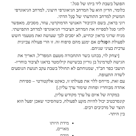
הפועל בשבת ליד ביתו של סגל.'
כלומר, הדיון הוא על המרחב הגיאוגרפי חיצוני, למרחב הגיאוגרפי
המשיק למרחב התודעתי של סֶגָל הדתי.
רוני בראון, בשם ה'כיבוד' האנושי הדמוקרטי, עוזר, מסכים, מאפשר
לחגי סגל לספייח את המרחב הציבורי הגיאוגרפי למרחב התפישתי.
מניח שרוני בראון יכחיש, לא יסכים לכך שעושה זאת מטעמי חשש
לפעולת ה
סֶגל
ים אם ימנע מהם סיפוח זה. זו הרי פעולה צביונית
ערכית בעיני שניהם.
[יצחק לוי, בכהנו כשר התחבורה מטעם המפד"ל, האריך את
הגישה לטרמינל בן גוריון בכשישה קילומטר בדאגו לציבור בוחריו-
תושבי כפר חב"ד, שמנוחתם לא תחולל בשבת עקב תנועת הנוסעים
לשדה התעופה.
עם זאת, מייחס ללוי את פעולתו זו, כאקט אלקטורטי – ספיחת
אהדה מבוחריו ופחות שימור ערך עליון.]
במקרה של איום על ערך מקודש עליון,
קונסרבטיב יכול להיות מוּנָע לפעולה, כשהסיכוי שאכן יפעל הוא
תוצר של מרכיבים רבים.
בין היתר-
מידת היותו
מאויים,
מידת