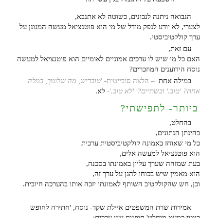
הנבואה ניתנה לנבונים, כשוטה לא אתנבא,
לצערי, לא יודע לנפק מודל של מי הוא פוטנציאל מעשה המגונן על
ערך קולקטיביסטי.
עם זאת,
האם כל מי שיש לו ערכים אמוניים לאומיים הוא פוטנציאל למעשה
נוסח הידוענים המוזכרים?
במילה אחת
– הלצה סובייטית- '
טובריש, מה שלומך, במלה
אחת? 'טוב.' ובשתיים?' 'לא טוב.
'-
לא.
ביותר- לתפישתי?
בהחלט,
בהינתן הנתונים,
כל מי שאוחז באמונה קולקטיביסטית ערכית
הוא פוטנציאל למעשה אלים,
בעת שמזהה שערך עליון באמונתו בסכנה,
הוא מאמין שיש בכוחו להגן על ערך זה,
וכן, חש שהקולקטיב השותף לאמונתו יזכה אותו בהערכה חיובית.
אמירות שרת המשפטים איילת שקד- נוסח, 'חתירה לחופש
ביטוי כמעט מוחלט' חופנות שני ערכים: