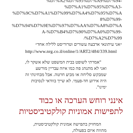
%D7%A2%D7%95%D7%A9%D7%94-
%D7%A1%D7%95%D7%A3-
%D7%9C%D7%A1%D7%99%D7%A4%D7%95%D7%A
8%D7%99-
%D7%94%D7%9E%D7%97%D7%AA%D7%A8%D7%A
A-%D7%B4%D7%90%D7%A0%D7%99-
%D7%A2%D7%99/
״אני עיתונאי ארבעה עשורים וטרוריסט ללילה אחד״
http://www.nrg.co.il/online/1/ART2/484/339.html
"אמרתי לשופט בבית המשפט שלא אשקר לו,
ואני לא מתנהג פה כמו איזה עבריין מורשע
שמבקש סליחה או מביע חרטה. אבל מבחינתי זה
היה אירוע חד-פעמי. לא שייך בוודאי לנסיבות
ימינו".
אינני רוחש הערכה או כבוד
לתפישות אמוניות קולקטיביסטיות
המחזיק בתפישה אמונית קולקטיביסטית,
מהווה איום בפעולה,