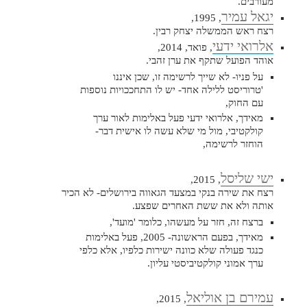
מעורבים.
יגאל עמיר
, 1995,
רצח ראש הממשלה יצחק רבין.
אלרואי ידעי
, פואד, 2014,
אוהד הפועל שתקף את ערן זהבי.
על פניו- לא שייך לרשימה זו, שכן איננו
'טרוריסט ללילה אחד- יש לו התחככויות נוספות
עם החוק,
מאידך, אלרואי ידעי פעל באלימות לאור ערך
קולקטיבי, מול מי שלא עשה לו אישית דבר-
הוחזר לרשימה,
ישי שליסל
, 2015,
רצח את שירה בנקי במצעד הגאווה בירושלים- לא הכיר
אותה ולא את ששת האחרים שפצע.
ברצח זה, חזר על מעשהו, כלומר 'מועד',
מאידך, בפעם הראשונה- 2005, פעל באלימות
כנגד פעולה שלא כוונה ישירות כלפיו, אלא כלפי
ערך אמוני קולקטיביסטי עליון.
עמירם בן אוליאל
, 2015,