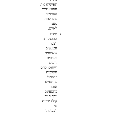
תפישתו את
הפוטנטיות
העצמית
שלו לתת
מענה
לאיום,
מידת
התכנסותו
לצבר
האנשים
שאוחזים
בערכים
דומים
וייחוסו להם
חשיבות
בתגמול
שיתגמלו
אותו
בהטעינם
ערך חיובי
קולקטיביס
טי
לפעולתו.