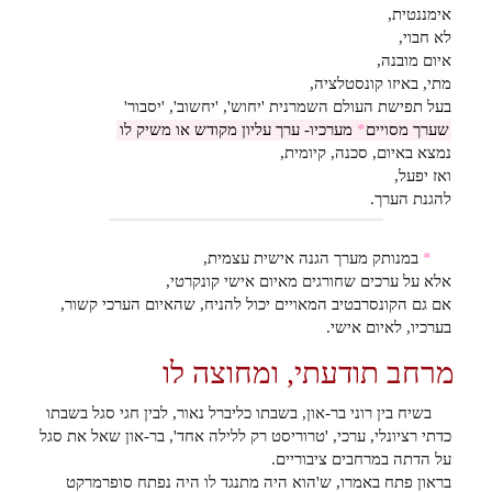
אימננטית,
לא חבוי,
איום מובנה,
מתי, באיזו קונסטלציה,
בעל תפישת העולם השמרנית 'יחוש', 'יחשוב', 'יסבור'
שערך מסויים
*
מערכיו- ערך עליון מקודש או משיק לו
נמצא באיום, סכנה, קיומית,
ואז יפעל,
להגנת הערך.
*
במנותק מערך הגנה אישית עצמית,
אלא על ערכים שחורגים מאיום אישי קונקרטי,
אם גם הקונסרבטיב המאויים יכול להניח, שהאיום הערכי קשור,
בערכיו, לאיום אישי.
מרחב תודעתי, ומחוצה לו
בשיח בין רוני בר-און, בשבתו כליברל נאור, לבין חגי סגל בשבתו
כדתי רציונלי, ערכי, 'טרוריסט רק ללילה אחד', בר-און שאל את סגל
על הדתה במרחבים ציבוריים.
בראון פתח באמרו, ש'הוא היה מתנגד לו היה נפתח סופרמרקט