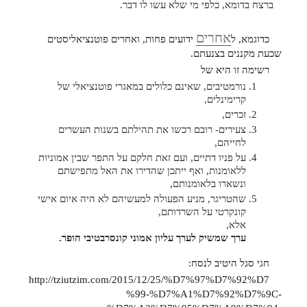
ברצח בדומא, כלפי מי שלא עשו לו דבר.
אחרים
כדוגמא, ל
ידועים פחות, ואחרים פוטנציאליסטים
שכעת מקננים בצנעתם.
רשימה זו היא של
נורמטיבים, שאינם כלולים במאגרי פוטנציאלי של
קרימינלים,
זכרים,
צעירים- רובם רכשו את תהילתם בשנות העשרים
לחייהם,
על פניו דתיים, ועם זאת חלקם על התפר שבין אמוניות
ללאומנות, ואף ייתכן שהדירו את האל מתפישתם
ונשארו בלאומנותם,
שהטריגר, מניע הפעולה למעשיהם לא היה איום אישי
קונקרטי על השרדותם,
אלא,
ערך שמשיק לערך עליון אמוני קונסרבטיבי הופר.
חגי סגל היטיב לנסח:
http://tziutzim.com/2015/12/25/%D7%97%D7%92%D7
%99-%D7%A1%D7%92%D7%9C-