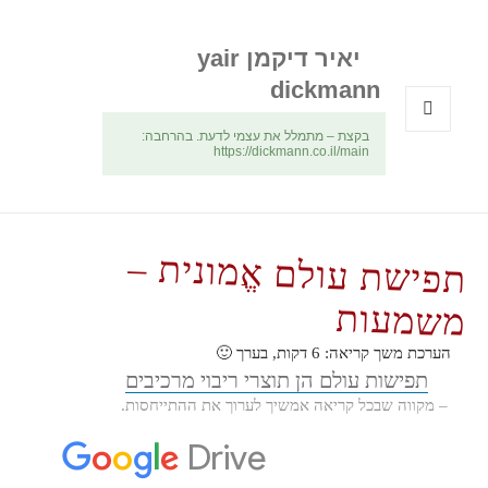
יאיר דיקמן yair
dickmann
בקצת – מתמלל את עצמי לדעת. בהרחבה:
תפריטים
https://dickmann.co.il/main
ווידג'טים
תפישת עולם אֱמונית –
משמעות
הערכת משך קריאה:
6
דקות, בערך 🙂
תפישות עולם הן תוצרי ריבוי מרכיבים
– מקווה שבכל קריאה אמשיך לערוך את ההתייחסות.