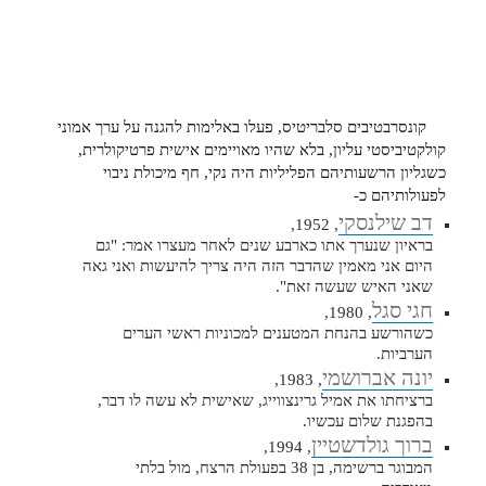
קונסרבטיבים סלבריטיס, פעלו באלימות להגנה על ערך אמוני
קולקטיביסטי עליון, בלא שהיו מאויימים אישית פרטיקולרית,
כשגליון הרשעותיהם הפליליות היה נקי, חף מיכולת ניבוי
לפעולותיהם כ-
דב שילנסקי
, 1952,
בראיון שנערך אתו כארבע שנים לאחר מעצרו אמר: "גם
היום אני מאמין שהדבר הזה היה צריך להיעשות ואני גאה
שאני האיש שעשה זאת".‏
חגי סגל
, 1980,
כשהורשע בהנחת המטענים למכוניות ראשי הערים
הערביות.
יונה אברושמי
, 1983,
ברציחתו את אמיל גרינצווייג, שאישית לא עשה לו דבר,
בהפגנת שלום עכשיו.
ברוך גולדשטיין
, 1994,
המבוגר ברשימה, בן 38 בפעולת הרצח, מול בלתי