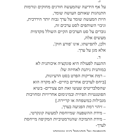
ג.
על אף הידיעה שהמעשה חורגים מחוקים ונורמות
התנהגות שאותם העושה שומר,
היות המעשה שומר על ערך גבוה יותר היררכית,
וגיבוי השותפים לסט ערכים זה,
גוברים על סט הערכים הקיים השולל מקדמית
מעשים אלה,
ולכן, לתפישתו, אינו 'פורע חוק',
אלא מגן על ערך.
ד.
ההנעה לפעולה היא פונקציה איכותנית לא
כמותנית ניתנת לאחיזה של:
– רמת אדיקות הפרט בסט הרעיונות,
[ביחס לערכים אחרים בחיים- לא מקרה הוא
שהסלבריטיס שעשו זאת הם צעירים- בשיא
הפוטנטיות הפיזית ובמינימום אחריויות ומחויבות
מגבילות כמשפחה או קריירה.]
– זיהוי רמת הפגיעה בערך,
– מידת ההשפעה שמיוחסת למעשה קונקרטי,
– מידת התמיכה שהנורמטיביות המקיפה מייחסת
לערך-
השפעה על התגמול בגין עשייתו.