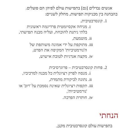
אנשים נבדלים [גם] בתפישות עולם לפיהן הם פועלים.
בהבחנה בין מכניקות תפישות, מחלק לשניים:
קונסרבטיבית,
מניחה אקסיומטית פרדיגמה ראשונית
בלתי ניתנת להוכחה, ועליה מבנה תפישתי,
מוטמעת,
מתוקפת על ידי אמונה משותפת של
ה'נורמטיביות' המקיפה את הפרט,
מקצה אנרגיות לטובת אישוש,
פחות קונסרבטיבית – פרוגרסיבית
מנסה לפרק רציונלית כל מבנה למרכיביו,
נתונה לביקורת מתמדת,
תקפות רציונלית שאינה נסמכת על 'רוב' או
'נורמטיביות',
חותרת הפרכה.
הנחתי
בתפישות עולם קונסרבטיבית מקנן,