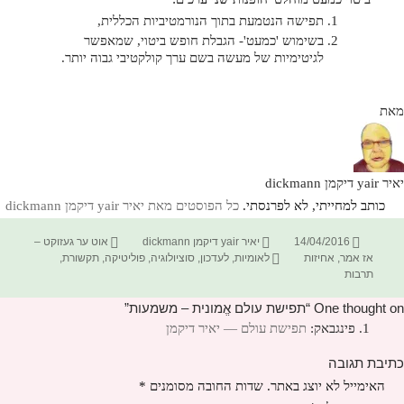
תפישה הנטמעת בתוך הנורמטיביות הכללית,
בשימוש 'כמעט'- הגבלת חופש ביטוי, שמאפשר
לגיטימיות של מעשה בשם ערך קולקטיבי גבוה יותר.
מאת
יאיר yair דיקמן dickmann
כותב למחייתי, לא לפרנסתי.
כל הפוסטים מאת יאיר yair דיקמן dickmann‏
פורסם
מחבר
קטגוריות
14/04/2016
יאיר yair דיקמן dickmann
אוט ער געזוקט –
בתאריך
תגיות
אז אמר
,
אחיזות
לאומיות
,
לעדכון
,
סוציולוגיה
,
פוליטיקה
,
תקשורת
,
תרבות
One thought on “תפישת עולם אֱמונית – משמעות”
פינגבאק:
תפישת עולם — יאיר דיקמן
כתיבת תגובה
האימייל לא יוצג באתר.
שדות החובה מסומנים
*