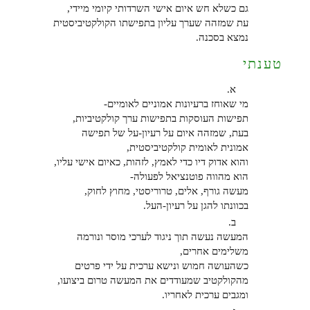
גם כשלא חש איום אישי השרדותי קיומי מיידי,
עת שמזהה שערך עליון בתפישתו הקולקטיביסטית
נמצא בסכנה.
טענתי
א.
מי שאוחז ברעיונות אמוניים לאומיים-
תפישות העוסקות בתפישות ערך קולקטיביות,
בעת, שמזהה איום על רעיון-על של תפישה
אמונית לאומית קולקטיביסטית,
והוא אדוק דיו כדי לאמץ, לזהות, כאיום אישי עליו,
הוא מהווה פוטנציאל לפעולה-
מעשה גורף, אלים, טרוריסטי, מחוץ לחוק,
בכוונתו להגן על רעיון-העל.
ב.
המעשה נעשה תוך ניגוד לערכי מוסר ונורמה
משלימים אחרים,
כשהעושה חמוש ונישא ערכית על ידי פרטים
מהקולקטיב שמעודדים את המעשה טרום ביצועו,
ומגבים ערכית לאחריו.