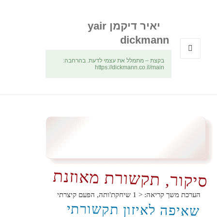
יאיר דיקמן yair
dickmann
בקצת – מתמלל את עצמי לדעת. בהרחבה:
תפריטים
https://dickmann.co.il/main
ווידג'טים
סיקור, תקשורת מאוזנת
הערכת משך קריאה:
< 1
שיחקת'ותה, הפעם קיצרתי
שאיפה לאיזון תקשורתי