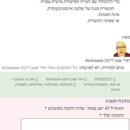
כדי להתמודד עם הטייה תפישתית אישית צפויה.
תקשורת מגנה על שלטון אינסטינקטיבית,
אינה מאוזנת.
או שאינה תקשורת.
מאת
יאיר yair דיקמן dickmann
כותב למחייתי, לא לפרנסתי.
כל הפוסטים מאת יאיר yair דיקמן dickmann‏
פורסם
מחבר
קטגוריות
05/02/2017
יאיר yair דיקמן dickmann
אוט ער געזוקט –
בתאריך
תגיות
אז אמר
,
תשומות מנטליות
אינטלקט
,
סוציולוגיה
,
פוליטיקה
,
תקשורת
,
תרבות
כתיבת תגובה
האימייל לא יוצג באתר.
שדות החובה מסומנים
*
התגובה שלך
*