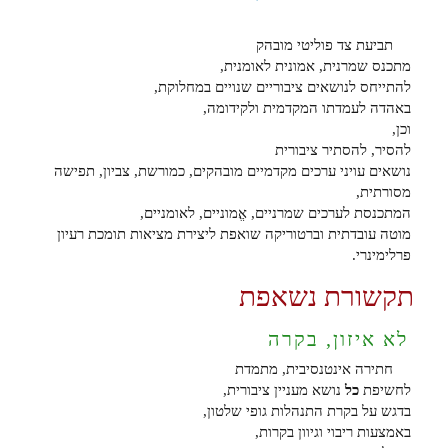
תביעת צד פוליטי מובהק
מתכנס שמרנית, אמונית לאומנית,
להתייחס לנושאים ציבוריים שנויים במחלוקת,
באהדה לעמדתו המקדמית ולקידומה,
וכן,
להסיר, להסתיר ציבורית
נושאים עויני ערכים מקדמיים מובהקים, כמורשת, צביון, תפישה
מסורתית,
המתכנסת לערכים שמרניים, אֱמוניים, לאומניים,
מוטה עובדתית וברטוריקה שואפת ליצירת מציאות תומכת רעיון
פרלימינרי.
תקשורת נשאפת
לא איזון, בקרה
חתירה אינטנסיבית, מתמדת
לחשיפת
כל
נושא מעניין ציבורית,
בדגש על בקרת התנהלות גופי שלטון,
באמצעות ריבוי וגיוון בקרות,