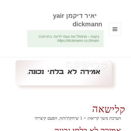
יאיר דיקמן yair
dickmann
בקצת – מתמלל את עצמי לדעת. בהרחבה:
תפריטים
https://dickmann.co.il/main
ווידג'טים
קלישאה
הערכת משך קריאה:
< 1
שיחקת'ותה, הפעם קיצרתי
אמירה לא בלתי נכונה