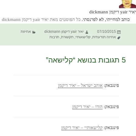
יאיר yair דיקמן dickmann
כותב למחייתי, לא לפרנסתי.
כל הפוסטים מאת יאיר yair דיקמן dickmann‏
פורסם
מחבר
קטגוריות
07/10/2015
יאיר yair דיקמן dickmann
אחיזות
תגיות
בתאריך
אחיזה תודעתית
,
קלישאותיי
,
תקשורת
,
תרבות
5 תגובות בנושא “קלישאה”
פינגבאק:
אוהב ישראל – יאיר דיקמן
פינגבאק:
הודו – יאיר דיקמן
פינגבאק:
קלישאותיי – יאיר דיקמן