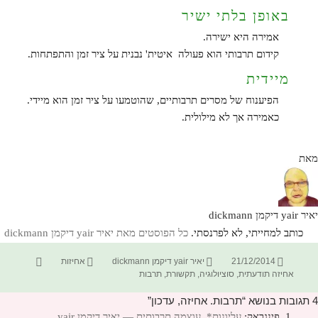
באופן בלתי ישיר
אמירה היא ישירה.
קידום תרבותי הוא פעולה איטית' נבנית על ציר זמן והתפתחות.
מיידית
הפיענוח של מסרים תרבותיים, שהוטמעו על ציר זמן הוא מיידי.
כאמירה אך לא מילולית.
מאת
יאיר yair דיקמן dickmann
כותב למחייתי, לא לפרנסתי.
כל הפוסטים מאת יאיר yair דיקמן dickmann‏
פורסם
מחבר
קטגוריות
תגיות
21/12/2014
יאיר yair דיקמן dickmann
אחיזות
בתאריך
אחיזה תודעתית
,
סוציולוגיה
,
תקשורת
,
תרבות
4 תגובות בנושא “תרבות. אחיזה, עדכון”
פינגבאק:
עליונות*, עוצמה תרבותית — יאיר דיקמן yair