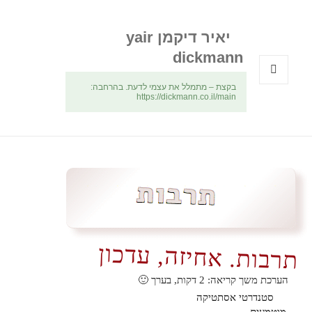
יאיר דיקמן yair
dickmann
בקצת – מתמלל את עצמי לדעת. בהרחבה:
תפריטים
https://dickmann.co.il/main
ווידג'טים
תרבות. אחיזה, עדכון
הערכת משך קריאה:
2
דקות, בערך 🙂
סטנדרטי אסתטיקה