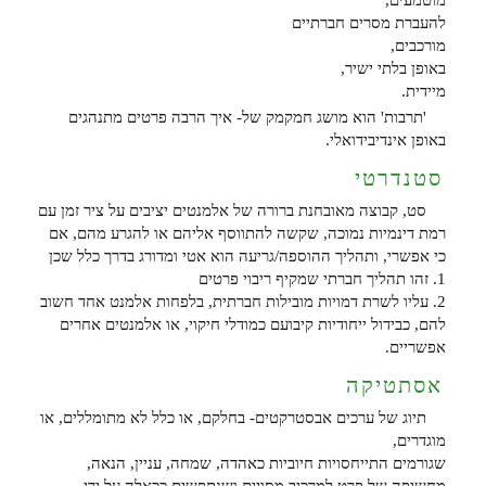
מוטמעים,
להעברת מסרים חברתיים
מורכבים,
באופן בלתי ישיר,
מיידית.
'תרבות' הוא מושג חמקמק של- איך הרבה פרטים מתנהגים
באופן אינדיבידואלי.
סטנדרטי
סט, קבוצה מאובחנת ברורה של אלמנטים יציבים על ציר זמן עם
רמת דינמיות נמוכה, שקשה להתווסף אליהם או להגרע מהם, אם
כי אפשרי, ותהליך ההוספה/גריעה הוא אטי ומדורג בדרך כלל שכן
1. זהו תהליך חברתי שמקיף ריבוי פרטים
2. עליו לשרת דמויות מובילות חברתית, בלפחות אלמנט אחד חשוב
להם, כבידול ייחודיות קיבועם כמודלי חיקוי, או אלמנטים אחרים
אפשריים.
אסתטיקה
תיוג של ערכים אבסטרקטים- בחלקם, או כלל לא מתומללים, או
מוגדרים,
שגורמים התייחסויות חיוביות כאהדה, שמחה, עניין, הנאה,