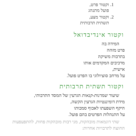
וקטור פרט,
פועל מתנהג
וקטור מצע,
תשתית תרבותית
וקטור אינדיבדואל
המידה בה
פרט מזהה
בתרבות משיקה
מרכיבים המקדמים אותו
אישית,
על מרחב סוציולוגי בו הפרט פועל.
וקטור תשתית תרבותית
שיעור
שמרנות-קנאות
הגרעין של המסד התרבותי,
מידת דומיננטיות הגרעין הקשה,
היקף השפעתו לאכוף סמכותו
על התנהלות הפרטים בהם פועל.
שתי דוגמאות מובהקות, מני רבות מובהקות פחות, להתפעפעות
החוצה לתרבויות אחרות: