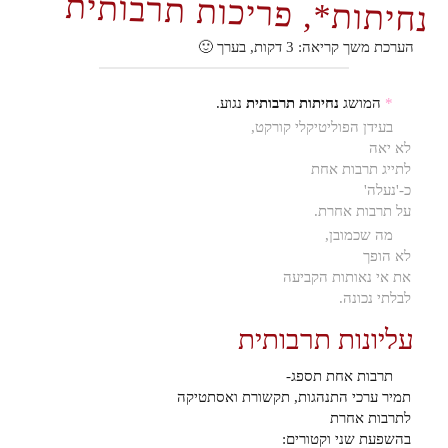
נחיתות*, פריכות תרבותית
הערכת משך קריאה:
3
דקות, בערך 🙂
*
המושג
נחיתות תרבותית
נגוע.
בעידן הפוליטיקלי קורקט,
לא יאה
לתייג תרבות אחת
כ-'נעלה'
על תרבות אחרת.
מה שכמובן,
לא הופך
את אי נאותות הקביעה
לבלתי נכונה.
עליונות תרבותית
תרבות אחת תספג-
תמיר ערכי התנהגות, תקשורת ואסתטיקה
לתרבות אחרת
בהשפעת שני וקטורים: