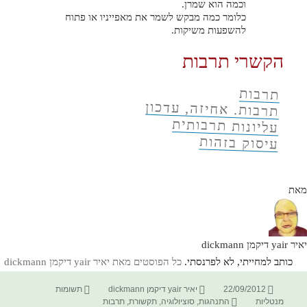
וכמה הוא שמרן.
כלומר כמה מבקש לשמר את מאפייניו או פתוח
להשפעות משיקות.
הקשרי תרבות
תרבות
תרבות. אחיזה, עדכון
עליונות תרבותית
עיסוק בזהות
מאת
יאיר yair דיקמן dickmann
כותב למחייתי, לא לפרנסתי.
כל הפוסטים מאת יאיר yair דיקמן dickmann‏
פורסם
מחבר
קטגוריות
22/09/2012
יאיר yair דיקמן dickmann
תשומות
בתאריך
תגיות
מנטליות
התנהגות
,
סוציולוגיה
,
תקשורת
,
תרבות