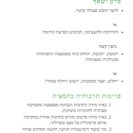
פרט ישאף
להצר חופש פעולה וביטוי,
או
להרחיבה ולהעצימה, למימוש תפישת קידומו?
גרעין קשה
יתמצק, יתקשח, יתחזק כוחו באמצעות התפתחות
טכנולוגית מעצימה?
או
ייחלש, יאבד מסמכותו, יינטש ויוחלף באחר?
פריכות תרבותית בתמצית
באיזו מידה התרבות הנבחנת מפעפעת ומטמיעה
מערכיה לתרבויות משיקות,
באיזו מידה פרטים מזהים בתרבות אחרת כמקדמת
אותם פרסונלית על מצע סוציולוגי,
מה שיעור דומיננטיות הגרעין הקשה המרכיב אותה