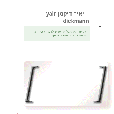
יאיר דיקמן yair
dickmann
בקצת – מתמלל את עצמי לדעת. בהרחבה:
תפריטים
https://dickmann.co.il/main
ווידג'טים