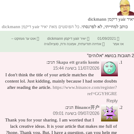
יאיר yair דיקמן dickmann
כותב למחייתי, לא לפרנסתי.
כל הפוסטים מאת יאיר yair דיקמן dickmann‏
פורסם
מחבר
קטגוריות
01/09/2021
יאיר yair דיקמן dickmann
אוט ער געזוקט –
בתאריך
תגיות
אז אמר
אחיזה תודעתית
,
אמונה ודת
,
סוציולוגיה
2 תגובות בנושא “אלוהים”
Skapa ett gratis konto
הגיב:
11/07/2026 בשעה 15:44
I don't think the title of your article matches the
content lol. Just kidding, mainly because I had some doubts
after reading the article.
https://www.binance.com/register?
ref=GGYHGRE
Reply
Binance开户
הגיב:
09/07/2026 בשעה 09:01
Thank you for your sharing. I am worried that I
lack creative ideas. It is your article that makes me full of
hope. Thank you. But, I have a question, can you help me?