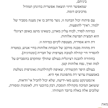
ביניהם,
שמאפשר חיזוי תוצאה אפשרית בהינתן תמהיל
מרכיבים דומה.
עם פיתוח יכול הבחנה זו, נוצר מרחב בו אין מענה מסביר של
'למה', ו'איך' לתופעות.
כמיהה לסדר, לכוח עליון מארגן, כשאינו מושג באופן רציונלי
הוא תמצית תפישת אלוהות.
דת היא אסדרה, מעטפת לקיום כמיהה זו.
דת מהווה מבנה מורכב של הנכחת אלוהות בחיי אנוש, במטרה
להסדיר חיי קהילה לטובה מצרפית של חבריה [ומנהיגיה].
בחתירה להבנה רציונלית בעולם שהולך ומתקדם בהסברים על
למה ואיך, נפח אלוהות קטן.
בעולם היפר תקשורתי, שאיפה לקהילתנות גאוגרפית נשלטת
באמצעות ערוצי דת מתפוגגת אף היא.
אינסטינקט נמנע מאי-ידיעה, שלא יכול להכיל אי־וודאות,
ששואב תמיכה מקהילה תומכת, דבק בהיבטי דת, לאומנות ומסורת,
שלובים אלה באלה ברובד תשתיתי.
מאת