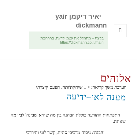
יאיר דיקמן yair
dickmann
בקצת – מתמלל את עצמי לדעת. בהרחבה:
תפריטים
https://dickmann.co.il/main
ווידג'טים
אלוהים
הערכת משך קריאה:
< 1
שיחקת'ותה, הפעם קיצרתי
מענה לאי–ידיעה
התפתחות התודעה כוללת הבחנה בין מה שהיא 'מבינה' לבין מה
שאינה.
'הבנה': ניסוח מרכיבי סוגיה, קשר לוגי והיררכי