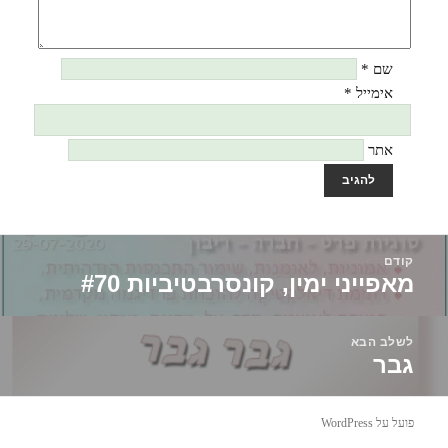
שם
*
אימייל
*
אתר
יווט
קודם
מאפייני ימין, קונסרבטיביות #70
הפוסט
הקודם:
לשלב הבא
גבר
הפוסט
הבא:
פועל על WordPress