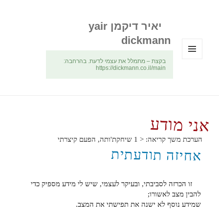
יאיר דיקמן yair
dickmann
בקצת – מתמלל את עצמי לדעת. בהרחבה:
תפריטים
https://dickmann.co.il/main
ווידג'טים
אני מודע
הערכת משך קריאה:
< 1
שיחקת'ותה, הפעם קיצרתי
אחיזה תודעתית
זו הכרזה לסביבתי, ובעיקר לעצמי, שיש לי מידע מספיק כדי
להבין מצב לאשורו;
שמידע נוסף לא ישנה את תפישתי את המצב.