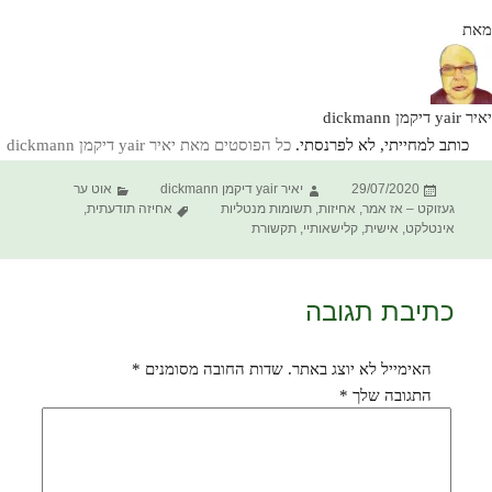
מאת
יאיר yair דיקמן dickmann
כותב למחייתי, לא לפרנסתי.
כל הפוסטים מאת יאיר yair דיקמן dickmann‏
פורסם
מחבר
קטגוריות
29/07/2020
יאיר yair דיקמן dickmann
אוט ער
בתאריך
תגיות
געזוקט – אז אמר
,
אחיזות
,
תשומות מנטליות
אחיזה תודעתית
,
אינטלקט
,
אישית
,
קלישאותיי
,
תקשורת
כתיבת תגובה
האימייל לא יוצג באתר.
שדות החובה מסומנים
*
התגובה שלך
*