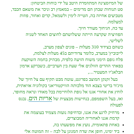
של המיזסצינה המתוזמרת היטב על ידי כוחות הביטחון:
סט תנוחות שבהן הם מרימים – במאמץ רב וניכר את משאם הכבד,
מטביעים אחיזה בה, הטייה לימין ולשמאל, קדים ואחור, פוזות
למצלמה.
עד כה, הגיחוך מעורר חיוך.
הפוזיציה שקרעה הייתה ש
שלושתם לחוצים האחד לשניה
לשלישי,
כשהם בצידוד 310 מעלות – פונים לצפון מערב,
לייבוביץ' במערב, כלומר צדודיתם ב45 מעלות לצלמת,
פלח גופם הימני משוח הזיעה כלפיה, מבהיק בחמה השוקעת
בפאתי ההרים הזולגים אלי שעת בין הערביים, כשברקע ארמון
הבלאג'יו המעטיר…,
בעל זקנקן המוצב בפרונט, עוטה מבט תקיף עם צל חיוך של
מיג'ור בריטי בצבא הוד מלכותה הוויקטוריאני בקולוניה אזיאתית,
לוחץ את אחורי אגנו אל גופת הלוחיימת בכל מאודו ונראה מחופר,
אריות הים
ואז, בעל השפמפם, בנחישות מבצעית של
, נכנס
לפעולה
מרחיק לרגע את אגנו, ובדחיפה נועזת מצמיד בעוצמה את
קדמת אגנו לאחוריה המבוצרים,
באחת פתאומית, נועץ את מפשעתו בה,
ביד ימינו, חופן את שדה המגונן על לבה – זה המוטה אלי