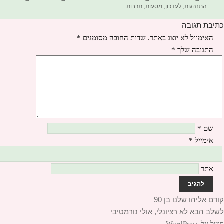
בתאריך
התנהגות
,
לעדכון
,
מסעות
,
תרבות
כתיבת תגובה
האימייל לא יוצג באתר.
שדות החובה מסומנים
*
התגובה שלך
*
שם
*
אימייל
*
אתר
יווט
קודם
הפוסט
אליהו שלנו בן 90
לשלב הבא
הקודם:
הפוסט
לא רציונלי, אולי נורמטיבי
הבא:
פועל על WordPress