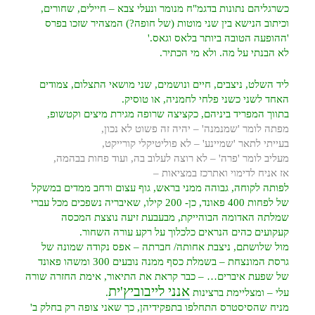
כשרגליהם נתונות בדגמ"ח מנומר ונעלי צבא – חיילים, שחורים,
וכיתוב הנישא בין שני מוטות (של חופה?) המצהיר שזכו בפרס
'ההופעה הטובה ביותר בלאס וגאס.'
לא הבנתי על מה. ולא מי הכתיר.
ליד השלט, ניצבים, חיים ונושמים, שני מושאי התצלום, צמודים
האחד לשני כשני פלחי לחמניה, או טוסיק.
בתווך המפריד ביניהם, כקציצה שרופה מגירת מיצים וקטשופ,
מפתה לומר 'שמנמנה' – יהיה זה פשוט לא נכון,
בעייתי לתאר 'שמיינע' – לא פוליטיקלי קורייקט,
מעליב לומר 'פרה' – לא רוצה לעלוב בה, ועוד פחות בבהמה,
אז אניח לדימוי ואתרכז במציאות –
לפותה לקוחה, גבוהה ממני בראש, גוף עצום ורחב ממדים במשקל
של לפחות 400 פאונד, כן- 200 קילו, שאיבריה נשפכים מכל עברי
שמלתה האדומה הבוהייקת, מבעבעת זיעה נוצצת המכסה
קעקועים כהים הנראים כלכלוך על רקע עורה השחור.
מול שלושתם, ניצבת אחותה/ חברתה – אפס נקודה שמונה של
גרסת המונצחת – בשמלת כסף ממנה נובעים 300 ומשהו פאונד
של שפעת איברים… – כבר קראת את התיאור, אימת החזרה שורה
אנני לייבוביץ'ית
עלי – ומצליימת ברצינות
.
מניח שהסיסטרס התחלפו בתפקידיהן, כך שאני צופה רק בחלק ב'