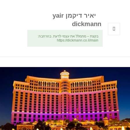
יאיר דיקמן yair
dickmann
בקצת – מתמלל את עצמי לדעת. בהרחבה:
תפריטים
https://dickmann.co.il/main
ווידג'טים