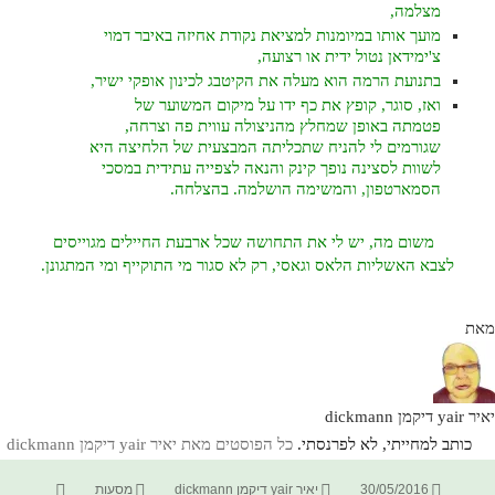
מצלמה,
מועך אותו במיומנות למציאת נקודת אחיזה באיבר דמוי
צ'ימידאן נטול ידית או רצועה,
בתנועת הרמה הוא מעלה את הקיטבג לכינון אופקי ישיר,
ואז, סוגר, קופץ את כף ידו על מיקום המשוער של
פטמתה באופן שמחלץ מהניצולה עווית פה וצרחה,
שגורמים לי להניח שתכליתה המבצעית של הלחיצה היא
לשוות לסצינה נופך קינק והנאה לצפייה עתידית במסכי
הסמארטפון, והמשימה הושלמה. בהצלחה.
משום מה, יש לי את התחושה שכל ארבעת החיילים מגוייסים
לצבא האשליות הלאס וגאסי, רק לא סגור מי התוקייף ומי המתגונן.
מאת
יאיר yair דיקמן dickmann
כותב למחייתי, לא לפרנסתי.
כל הפוסטים מאת יאיר yair דיקמן dickmann‏
פורסם
מחבר
קטגוריות
תגיות
30/05/2016
יאיר yair דיקמן dickmann
מסעות