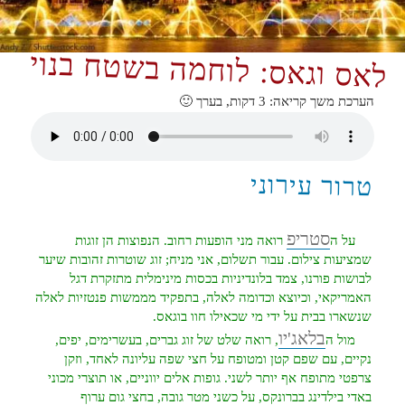
לאס וגאס: לוחמה בשטח בנוי
הערכת משך קריאה:
3
דקות, בערך 🙂
טרור עירוני
סטריפ
על ה
רואה מני הופעות רחוב. הנפוצות הן זוגות
שמציעות צילום. עבור תשלום, אני מניח; זוג שוטרות זהובות שיער
לבושות פורנו, צמד בלונדיניות בכסות מינימלית מתזקרת דגל
האמריקאי, וכיוצא וכדומה לאלה, בתפקיד מממשות פנטזיות לאלה
שנשארו בבית על ידי מי שכאילו חוו בוגאס.
בלאג'יו
מול ה
, רואה שלט של זוג גברים, בעשרימים, יפים,
נקיים, עם שפם קטן ומטופח על חצי שפה עליונה לאחד, וזקן
צרפטי מתופח אף יותר לשני. גופות אלים יווניים, או תוצרי מכוני
באדי בילדינג בברונקס, על כשני מטר גובה, בחצי גום ערוף