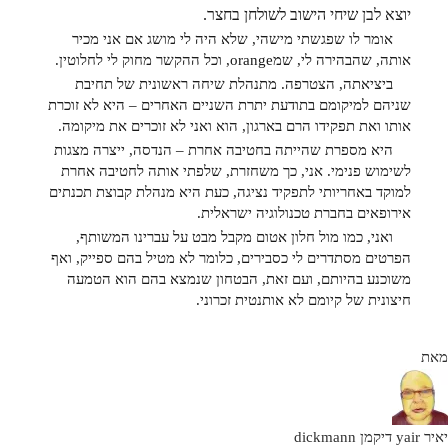
יוצא לבן שיחי הישוב לשולחן בחצר.
אומר לו שפגשתי מישהי, שלא היה לי מושג אם אני מכיר
אותה, שהבהירה לי, שמorange, וכל ההקשר מחוק לי לחלוטין.
ביציאתה, הצטרפה. מתנהלת שיחה ראשונית של תחיבת
שניהם למיקומם בתודעת יתרת השניים האחרים – היא לא זוכרת
אותו ואת תפקידו הרם בארגון, הוא ואני לא זוכרים את מיקומה.
היא מספרת שהייתה בחטיבה אחרת – הנדסה, ייצרה מצגות
לשימוש פנימי. אני, כך משחזרת, שלפתי אותה לחטיבה אחרת
למוקד באחריותי לתפקיד נציגה, כעת היא מנהלת קבוצת תכנתים
אירופאים בחברת טכנולוגיה ישראלית.
ואני, כמו מול חלון אטום מקבל מבט על עברינו המשותף,
הפרטים מסתדרים לי כסבירים, כלומר לא מטיל בהם ספייק, ואף
משוכנע בהיותם, ועם זאת, הבטחון שנמצא בהם הוא הטמעה
חיצונית של קיומם לא אותנטית זכרוני.
מאת
יאיר yair דיקמן dickmann