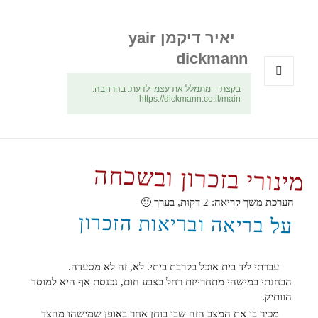
יאיר דיקמן yair
dickmann
בקצת – מתמלל את עצמי לדעת. בהרחבה:
תפריטים
https://dickmann.co.il/main
ווידג'טים
מינורי בזכרון ובשכחה
הערכת משך קריאה:
2
דקות, בערך 🙂
על בריאה ובריאות הזכרון
עברתי ליד בית אוכל בקרבת ביתי. לא, זה לא מסעדה.
הבחנתי במישהי מתחרייזת רחל בצבע חום, נכנסת אף היא למוסד
הוותיק.
מכיר בי את המצב הזה שבו בוחן אחר באופן שמישהו מהצד