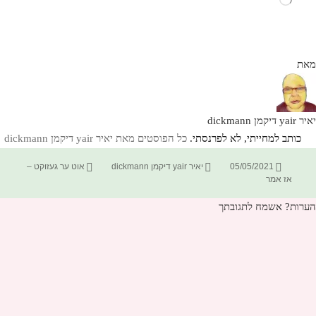
מאת
יאיר yair דיקמן dickmann
כותב למחייתי, לא לפרנסתי.
כל הפוסטים מאת יאיר yair דיקמן dickmann‏
פורסם
מחבר
קטגוריות
05/05/2021
יאיר yair דיקמן dickmann
אוט ער געזוקט –
בתאריך
אז אמר
הערות? אשמח לתגובתך