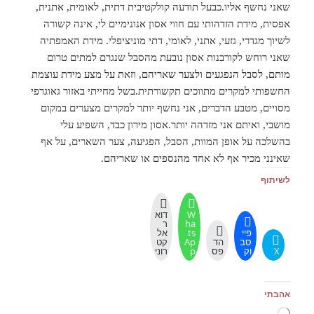
שאני נחשף אליו.כבעל תודעה קולקטיבית דתית, לאומית, אתנית,
אפסית, מידת הזדהותי עם חווי אסון אנונימיים לי, אינה קשורה
לשיוך מגדרי, גזעי, אתני, לאומי, דתי מוניציפלי. מידת האמפתיה
שאני רוחש לקורבנות אסון נובעת מהסבל שנגרם למתים טרום
מותם, לסבל הנפגעים ולצער שאריהם, וזאת על מצע מידת עוצמת
החשפותי למקרים מתווכים תקשורתית.בשל מחייתי באזור גאוגרפי
מסויים, מטבע הדברים, אני נחשף יותר למקרים מצערים במקום
מושבי, ואיתם אני מזדהה יותר.אסון מירון כבד, השפיע עלי
בהשלכה על אופן המוות, הסבל, הפגיעה, צער השארים, על אף
שאינני מכיר אף לא אחד מהנספים או שאריהם.
לשיתוף
W
דוא
ha
ר
פיי
ts
אל
סב
הד
Ap
קט
X
וק
פס
p
רוני
אהבתי
טוען...