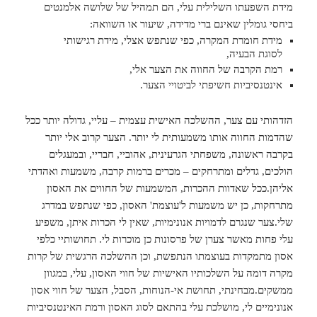
מידת השפעתו השלילית עלי, הם תמהיל של שלושה אלמנטים
ביחסי גומלין שאינם ברי מדידה, שיעור או השוואה:
מידת חומרת המקרה, כפי שנתפש אצלי, מידת רגישותי
לסוגת הבעיה,
רמת הקרבה של החווה את הצער אלי,
אינטנסיביות חשיפתי לביטויי הצער.
הזדהותי עם צער, ההשלכה האישית עצמית – עליי, גדולה יותר ככל
שהדמות החווה אותו משמעותית לי יותר. הצער קרוב אלי יותר
בקרבה ראשונה, משפחתי הגרעינית, אהוביי, חבריי, ובמעגלים
הולכים, גדלים ומתרחקים – מכרים ברמות קרבה, משמעות ואהדתי
אליהן.ככל שאדוות ההכרות, המשמעות של החווים את האסון
מתרחקות, כן יש משמעות ל'עוצמת' האסון, כפי שנתפש במדרג
שלי.צער שנגרם לדמויות אנונימיות, שאין לי הכרות איתן, משפיע
עלי פחות מאשר צערן של פרסונות כן מוכרות לי. תחושותיי כלפי
אסון מתמקדות בעוצמתו הנתפשת, וכן ההשלכה הרגשית של קרות
מקרה דומה על השלכותיו האישיות של חווי האסון, עלי, במגוון
ממשקים.מבחינתי, תחושת אי-הנוחות, הסבל, הצער של חווי אסון
אנונימיים לי, מושלכת עלי בהתאם לסוג האסון ורמת האינטנסיביות