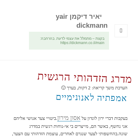
יאיר דיקמן yair
dickmann
בקצת – מתמלל את עצמי לדעת. בהרחבה:
תפריטים
https://dickmann.co.il/main
ווידג'טים
מדרג הזדהותי הרגשית
הערכת משך קריאה:
2
דקות, בערך 🙂
אמפתיה לאנונימיים
אסון מירון
בעקבות דברי ירון לונדון על
.ביטויי צער אנושי אליהם
אני נחשף, באשר הם, מייצרים בי אי-נוחות רגשית במדרג
שונה.בהחשפותי לצער שנגרם לאחרים, עוצמת הזדהותי עם הצער,