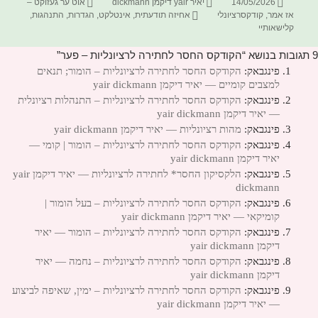
פורסם
מחבר
קטגוריות
14/05/2026
יאיר yair דיקמן dickmann
אוט ער געזוקט –
בתאריך
תגיות
אז אמר
,
קודקסרציונלי
אחיזה תודעתית
,
אינטלקט
,
הגדרות
,
התנהגות
,
קלישאותיי
9 תגובות בנושא “הקודקס החסר לחתירה לרציונליות – פער”
פינגבאק:
הקודקס החסר לחתירה לרציונליות – הומור; תנאים
למצבים קומיים — יאיר דיקמן yair dickmann
פינגבאק:
הקודקס החסר לחתירה לרציונליות – התנהלות רציונלית
— יאיר דיקמן yair dickmann
פינגבאק:
מהות רציונליות — יאיר דיקמן yair dickmann
פינגבאק:
הקודקס החסר לחתירה לרציונליות – הומור | קומי —
יאיר דיקמן yair dickmann
פינגבאק:
הלקסיקון החסר* לחתירה לרציונליות — יאיר דיקמן yair
dickmann
פינגבאק:
הקודקס החסר לחתירה לרציונליות – בעל הומור |
קומיקאי — יאיר דיקמן yair dickmann
פינגבאק:
הקודקס החסר לחתירה לרציונליות – הומור — יאיר
דיקמן yair dickmann
פינגבאק:
הקודקס החסר לחתירה לרציונליות – נחמה — יאיר
דיקמן yair dickmann
פינגבאק:
הקודקס החסר לחתירה לרציונליות – ימין, שאיפה לביצוע
— יאיר דיקמן yair dickmann