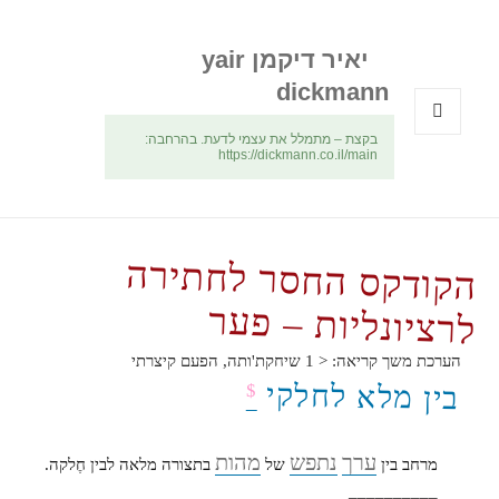
יאיר דיקמן yair
dickmann
בקצת – מתמלל את עצמי לדעת. בהרחבה:
תפריטים
https://dickmann.co.il/main
ווידג'טים
הקודקס החסר לחתירה
לרציונליות – פער
הערכת משך קריאה:
< 1
שיחקת'ותה, הפעם קיצרתי
בין מלא לחלקי
$
ערך
נתפש
מהות
מרחב בין
של
בתצורה מלאה לבין חֶלקה.
__________