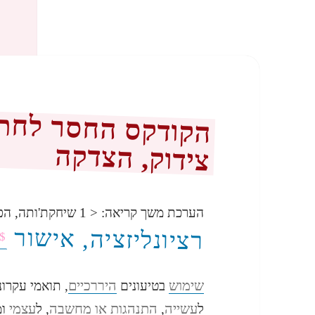
הקודקס החסר לחתיר
צידוק, הצדקה
הערכת משך קריאה:
< 1
שיחקת'ותה, הפ
רציונליזציה, אישור
$
שימוש
היררכיים
בטיעונים
, תואמי עקרונ
עשייה
התנהגות
או
מחשבה
עצמי
ל
,
, ל
ומ