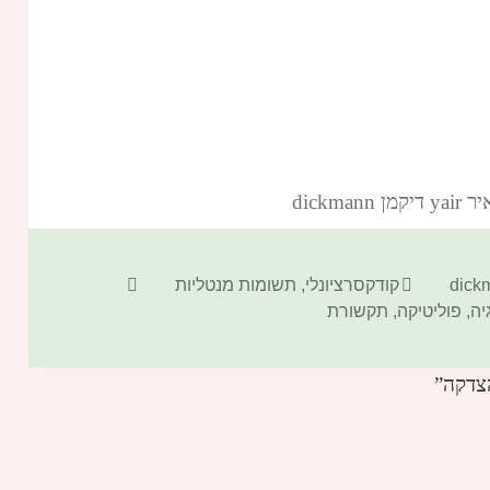
dickm‏
קטגוריות
תגיות
קודקסרציונלי
,
תשומות מנטליות
יה
,
פוליטיקה
,
תקשורת