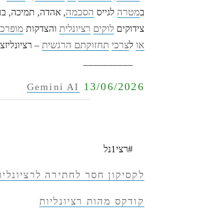
מטרה
הסכמה
ב
לגייס
, אהדה, תמיכה, בעי
לוקים
רציונלית
מופרכו
צידוקים
והצדקות
או
צרכי
תחזוקתם הרגשית
ל
– רציונליזצי
__________
13/06/2026
Gemini AI
#רצי1נל
לקסיקון חסר לחתירה לרציונליו
קודקס מהות רציונליות