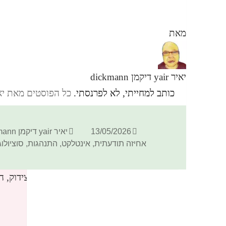
מאת
יאיר yair דיקמן dickmann
כותב למחייתי, לא לפרנסתי.
כל הפוסטים מאת יאיר yair דיקמן ann
פורסם
מחבר
13/05/2026
יאיר yair דיקמן dickmann
בתאריך
אחיזה תודעתית
,
אינטלקט
,
התנהגות
,
סוציולוג
3 תגובות בנושא “הקודקס החסר לחתירה לרציונליות – צידוק, הצדקה”
365betlivescore
הגיב: