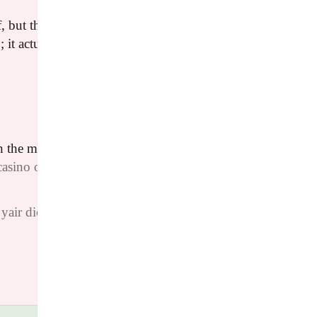
08/07/2026 בשעה 11:50
f, but the real-time data depth here is solid. Check
b
; it actually feels analytical, not just marketing hype.
Reply
casinoonlinegame
הגיב:
23/06/2026 בשעה 02:38
wn the mechanics, which is key. Makes me feel less
casino online game app download apk
for more tips!
Reply
פינגבאק:
מהות רציונליות — יאיר דיקמן yair dickmann
כתיבת תגובה
האימייל לא יוצג באתר.
שדות החובה מסומנים
*
התגובה שלך
*