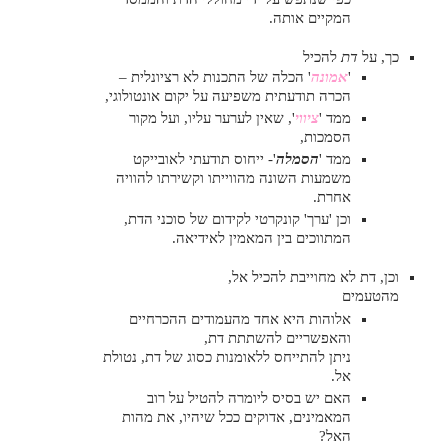
המקיים אותה.
כך, על
דת
להכיל
'
אמונה
' הכלה של התכנות לא רציונלית –
הכרה תודעתית משפיעה על יקום אונטולוגי,
ממד '
ציווי
', שאין לערער עליו, ועל מקור
הסמכות,
ממד '
הסמלה
'- ייחוס תודעתי לאובייקט
משמעות השונה מהווייתו וקשירתו להוויה
אחרת.
וכן 'ערך' קונקרטי לקידום של סוכני הדת,
המתווכים בין המאמין לאידיאה.
וכן, דת לא מחוייבת להכיל אל,
מהטעמים
אלוהות היא אחד מהעמודים ההכרחיים
והאפשריים להשתתת דת,
ניתן להתייחס ללאומנות כסוג של דת, נטולת
אל.
האם יש בסיס ליומרה להטיל על רוב
המאמינים, אדוקים ככל שיהיו, את מהות
האל?