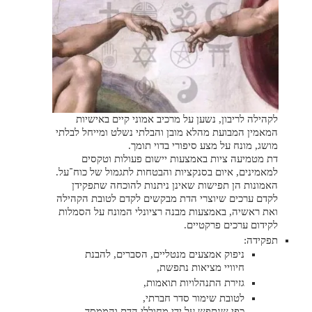
לקהילה לריבון, נשען על מרכיב אמוני קיים באישיות
המאמין המבועת מהלא מובן והבלתי נשלט ומייחל לבלתי
מושג, מונח על מצע סיפורי בדוי תומך.
דת מטמיעה ציות באמצעות יישום פעולות וטקסים
למאמינים, איום בסנקציות והבטחות לתגמול של כוח־על.
האמונות הן תפישות שאינן ניתנות להוכחה שתפקידן
לקדם ערכים שיוצרי הדת מבקשים לקדם לטובת הקהילה
ואת ראשיה, באמצעות מבנה רציונלי המונח על הסמלות
לקידום ערכים פרקטיים.
תפקידה:
ניפוק אמצעים מנטליים, הסברים, להבנת
חיוויי מציאות נתפשת,
גזירת התנהלויות תואמות,
לטובת שימור סדר חברתי,
כפי שנתפש על ידי מחוללי הדת והממסד