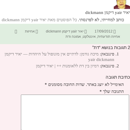
יאיר yair דיקמן dickmann
כותב למחייתי, לא לפרנסתי.
כל הפוסטים מאת יאיר yair דיקמן dickmann‏
פורסם
מחבר
קטגוריות
תגיות
17/09/2012
יאיר yair דיקמן dickmann
אחיזות
בתאריך
אחיזה תודעתית
,
אינטלקט
,
אמונה ודת
2 תגובות בנושא “דת”
פינגבאק:
מיכה גודמן: לדתיים אין מונופול על היהדות — יאיר דיקמן
yair dickmann
פינגבאק:
דמיון בין דת ללאומנות ++ | יאיר דיקמן
כתיבת תגובה
האימייל לא יוצג באתר.
שדות החובה מסומנים
*
התגובה שלך
*