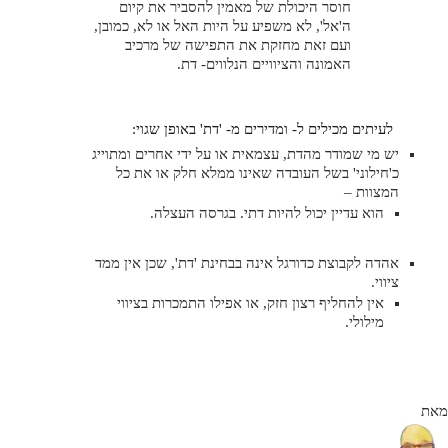
חוסר היכולת של מאמין להסביר את קיום
ה'אל', לא משפיע על היות האל או לא, כמובן,
ועם זאת מחזקת את התפישה של מרכיב
האמונה והציוויים הנלווים- דת.
לעיתים מכילים ל- ומדירים מ- 'דת' באופן שגוי:
יש מי שמודר מהדת, עצמאית או על ידי אחרים ומתוייג
כ'חילוני' בשל העובדה שאינו ממלא חלק או את כל
המצוות –
הוא עדיין יכול להיות דתי. בגרסה העצלה.
אהדה לקבוצת כדורגל אינה בבחינת 'דת', שכן אין ממד
ציווי.
אין להחליף רצון חזק, או אפילו התמכרות בציווי
מילולי.
מאת