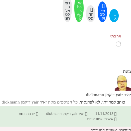
W
דוא
ha
ר
פיי
ts
אל
סב
הד
Ap
קט
X
וק
פס
p
רוני
אהבתי
טוען...
מאת
יאיר yair דיקמן dickmann
כותב למחייתי, לא לפרנסתי.
כל הפוסטים מאת יאיר yair דיקמן dickmann‏
פורסם
מחבר
קטגוריות
11/11/2013
יאיר yair דיקמן dickmann
ים התובנות
תגיות
בתאריך
אישית
,
אמונה ודת
הערות? אשמח לתגובתך