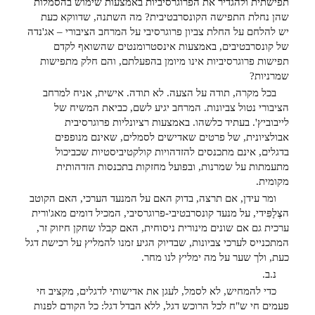
תפישתית ולהגדיר את הפרוגרסיביות באמצעות שימוש בהסמלות
שהן נחלת התפישה הקונסרבטיבית? מה השתנה, שדווקא כעת
יש להלחם על החלת צביון פרוגרסיבי על המרחב הציבורי – אג'נדה
של קונסרבטיבים, באמצעות אינסטרומנטים שהשואף לקדם
תפישות פרוגרסיביות אינו מיומן בהפעלתם, והם חלק מתפישות
שמרניות?
בכל מקרה, תודה על הצעה. לא תודה. אישית, אניח למרחב
הציבורי נטול צביונות. המרחב יגיע לשם, כביאת המשיח של
לייבוביץ'. בעתיד כלשהו. באמצעות רציונליות פרוגרסיבית
אבולציונית, של פרטים שאדישים לסמלים, שאינם מנופפים
בדגלים, אינם מתכנסים להזדהויות קולקטיביסטיות שכביכול
מתעמתות על שמרנות, ובפועל מחזקות בתכנסות הזדהותית
מקומית.
ומר עידן, אם תרצה, בדוק האם על המנעד הערכי, האם הקוטב
הצֶלָפִּידי, על מנעד קונסרבטיבי-פרוגרסיבי, המכיל דומים מאג'ורית
ערכית גם אם שונים מינורית ניסוחית, האם קבלו שחקן חיזוק זר,
המתכנייס לערכי צביונות, שבדיוק הגיע זמנו להמליץ על רכישת דגל
כעת, ולך שער על מה ימליץ לנו מחר.
נ.ב.
כדי להמחיש, לא לסמל, לעגן את אדישותי לדגלים, מקציב חי
פעמים חי ש"ח לכל הרוכש דגל, ללא הבדל דגל: כל הקודם לפנות