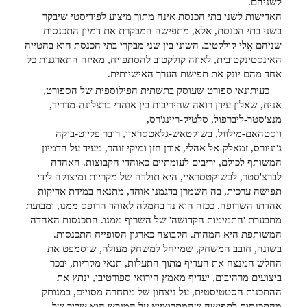
לשניהם.
האדישות לשני בתי הכנסת אינה מתוך מיצוע לפידיסטי שיבקר
בשני בתי הכנסת, אלא, מתפישה המבקרת את דמיון התכנסות
שניהם אֱלי קולקטיב. השוני בין שני מבקרי בתי הכנסת הוא בהטייה
האינסטינקטיבית, לאיזה קולקטיב להסתפייח, מאיזה התארגנות כל
אחד מהם יונק את תפישת הערך האישיותית.
כעיתונאי ספורט שעוסק בתשתית הפילוספית של הספורט,
אניח, שאלון עידן רואה שהיריבות בין אוהדי ברצלונה-מדריד,
מנצ'סטר-ליברפול, סלטיק-ריינג'רס,
ווסטהאם-מילוול, בשיקטאש-גלאטסראיי, ריבר פלייט-בוקה
ג'וניורס, זמאלק-אל אהלי, אורן חזן ומיקי זוהר, מעיד על הדמיון
המשותף לכולם, יריבים לעומתיים כאוהדי הקבוצות. האהדה
לברצ'סטר, לבשיקטסראיי, היא תולדה של מקריות ומיצוקה לידי
תפישה ערכית, בה השמרן בדגמנו אוהד, מתנאה במידת אדיקות
אהדתו השרופה. ככזה הוא נד בחמלה לאוהד הרופס ממנו, ומבועת
מתבערת 'התמימות הקדושה' של השרוף ממנו. התכנסות האהדה
המשותפת היא המהות. הקבוצה כארגון הסופייח התכנסות.
בשונה, חובב המשחק, שמייחל למשחק מעולה, שיסמפט את
החלש המנצח את העדיף
מתוך
התעלות, תנאי מקריות, יבכר
ביצועים מרהיבים, יעדיף מאמץ הירואי ספורטיבי, ינתץ את
ההתכנות הסטטיסטית, על ניצחון של מתחרה מסויים, במנותק
מהתכנסות לתפישה שהמתרוצייץ על המגרש הוא שכיר של