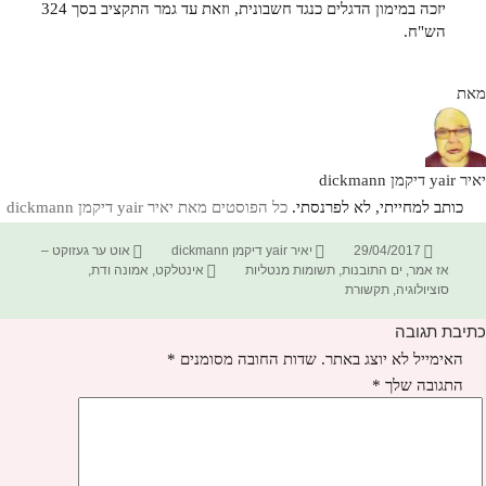
יזכה במימון הדגלים כנגד חשבונית, וזאת עד גמר התקציב בסך 324
הש"ח.
מאת
יאיר yair דיקמן dickmann
כותב למחייתי, לא לפרנסתי.
כל הפוסטים מאת יאיר yair דיקמן dickmann‏
פורסם
מחבר
קטגוריות
29/04/2017
יאיר yair דיקמן dickmann
אוט ער געזוקט –
בתאריך
תגיות
אז אמר
,
ים התובנות
,
תשומות מנטליות
אינטלקט
,
אמונה ודת
,
סוציולוגיה
,
תקשורת
כתיבת תגובה
האימייל לא יוצג באתר.
שדות החובה מסומנים
*
התגובה שלך
*