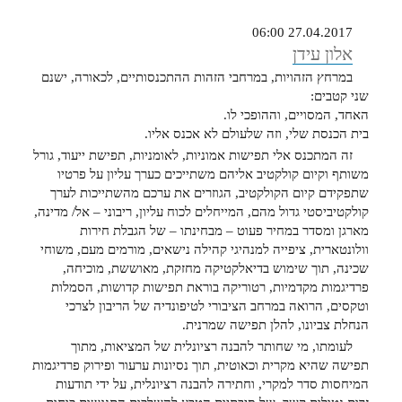
27.04.2017 06:00
אלון עידן
במרחץ הזהויות, במרחבי הזהות ההתכנסותיים, לכאורה, ישנם
שני קטבים:
האחד, המסויים, וההופכי לו.
בית הכנסת שלי, וזה שלעולם לא אכנס אליו.
זה המתכנס אלי תפישות אמוניות, לאומניות, תפישת ייעוד, גורל
משותף וקיום קולקטיב אליהם משתייכים כערך עליון על פרטיו
שתפקידם קיום הקולקטיב, הגוזרים את ערכם מהשתייכות לערך
קולקטיביסטי גדול מהם, המייחלים לכוח עליון, ריבוני – אל/ מדינה,
מארגן ומסדר במחיר פעוט – מבחינתו – של הגבלת חירות
וולונטארית, ציפייה למנהיגי קהילה נישאים, מורמים מעם, משוחי
שכינה, תוך שימוש בדיאלקטיקה מחזקת, מאוששת, מוכיחה,
פרדיגמות מקדמיות, רטוריקה בוראת תפישות קדושות, הסמלות
וטקסים, הרואה במרחב הציבורי לטיפונדיה של הריבון לצרכי
הנחלת צביונו, להלן תפישה שמרנית.
לעומתו, מי שחותר להבנה רציונלית של המציאות, מתוך
תפישה שהיא מקרית וכאוטית, תוך נסיונות ערעור ופירוק פרדיגמות
המיחסות סדר למקרי, וחתירה להבנה רציונלית, על ידי תודעות