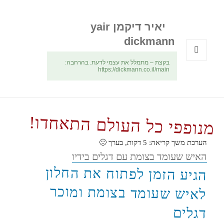
יאיר דיקמן yair
dickmann
בקצת – מתמלל את עצמי לדעת. בהרחבה:
תפריטים
https://dickmann.co.il/main
ווידג'טים
מנופפי כל העולם התאחדו!
הערכת משך קריאה:
5
דקות, בערך 🙂
האיש שעומד בצומת עם דגלים בידיו
הגיע הזמן לפתוח את החלון
לאיש שעומד בצומת ומוכר
דגלים