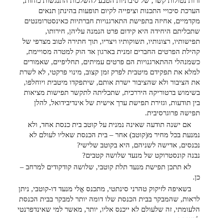
זרות נטולות קשר, של סיבתיות הטבע להשלכות התנגשות כוחות,
הערכת סיכויי התכנות וציפייה לקיום תופעות בהינתן תנאים
מקדמיים, אחיזה בתפישת התארגנויות חברתיות כאינסטרומנטים
שתכליתם היחידה היא קידום פרט הנמנה עליהן, חירותו,
תפישותיו, רצונותיו, תשוקותיו ויצריו, תוך חתירה לטוב מצרפי של
קהילת הפרטים החברים זמנית בארגון אד הוק למטרה מסויימת,
כשמנהלי ההתארגנויות הם פרטים עמיתים, תחליפיים, שאמורים
למלא את תפקידם מיטבית לפרק זמן קצוב, מינוי פרקטי, לא לשרת
את הציבור ולא שהציבור ישרת אותם, שיתפקדו מיטבית ויוחלפו,
בשימוש ברטוריקה היררכית, שתכליתה לתקשר תפישות מציאות
בין תודעות, וגזירת תפישת ערך אישית של אינדיבידואל, להלן
תפישה פרוגרסיבית.
אם ישנה תודעה שאינה נמנית על קוטב בית כנסת אחד, ולא
נמנעת בכל מחיר מ(קוטב) אחר – בית הכנסת שאליו לעולם לא
נכנסים, אדישה לשניהם, היא בקוטב שלישי?
נבנה קונסטרוקט של מנעד שלושה קטבים?
לא תתכן תפישת מנעד תלת קוטבי, שלושה קודקודים למרחב –
כן.
בשאיפה לזיקוק טהרני סינתטי, מתכנס אֱלי מנעד דו-קוטבי, ניתן
לראות, שהמבקר בבית הכנסת שלו דומה יותר למבקר בבית הכנסת
הלעומתי, זה שלעולם לא ייכנס אליו, יותר, מאשר למי שאינדפרנטי