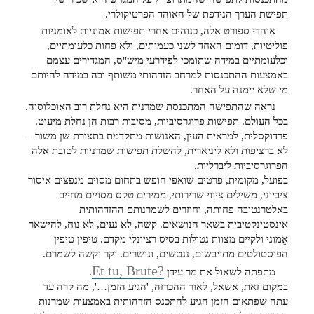
תפישת הערך הנידפת של האוהד הפרטיקולרי.
אוהדי ספורט אלה, כנוהים אחרי תפישות אמוניות לאומניות
פוליטיות, דומים האחד לשני כעמיתים, ולא פחות כלעומתיים,
וכלעומתיים במידה שתומכי לפידרעי מיש"ס, המגדירים עצמם
באמצעות ההתכנסות למרחב הזדהותי משותף ובה במידה להיותם
מי שלא יימנה על האחר.
נראה שהתפישה המתכנסת שמרנית היא נחלת רוב האוכלוסיה.
בכל העולם. תפישות פרוגרסיביות, מסיבות רבות הן נחלת מיעוט.
פרדוקסלית, למראית העין, האנושות מתקדמת בתצורת שן משור –
לא ברציפות ולא ליניארית, להשלת תפישות שמרניות לטובת אלה
הפרוגרסיביות ליברליות.
בפועל, מקומית, פרטים שואפי חופש בתחום מסוים מנפצים איסור
ציביוני, משילים ציווי שרירותי, ממירים טקס מסויים מחייב
באלטרנטיבה פחותה, וחוזרים לשמרנותם ההזדהותית
אינסטינקטיבית בשאר הנושאים. קשה, לא נעים, לא נוח, להישאר
אֱמוני ולקיים מצוות נטולות בסיס רציונלי מקדם. טיפין טיפין
הפוסטולטים מתייבשים, ננטשים, ונושרים. יקר וקשה לשמרם.
Et tu, Brute?
מתפתה לשאול את מר עידן
.
במקום זאת, אשאל, לאור ההכרזה, 'הגיע הזמן…', מה קרה עד
עתה שפתאום הזמן הגיע להתכנס הזדהותית באמצעות שמרנות