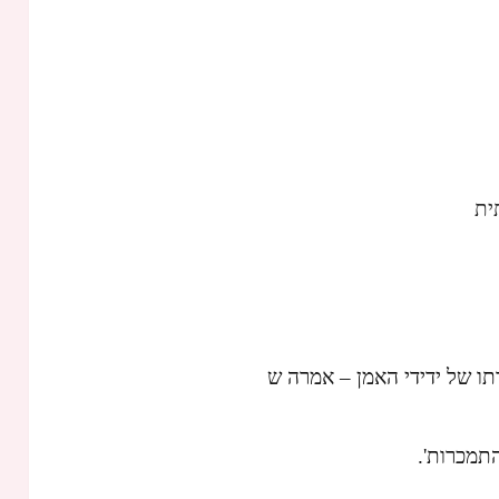
ית
תמכרות'.