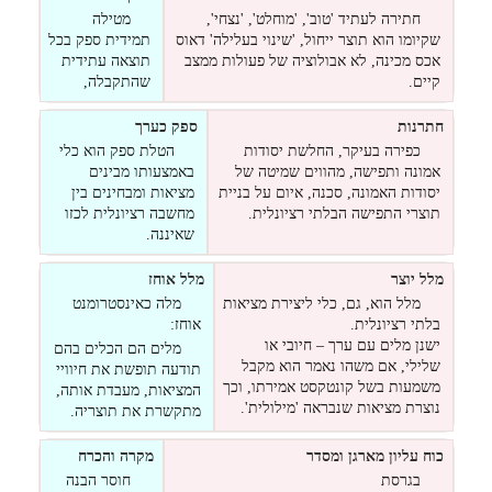
חתירה לעתיד 'טוב', 'מוחלט', 'נצחי',
מטילה
שקיומו הוא תוצר ייחול, 'שינוי בעלילה' דאוס
תמידית ספק בכל
אכס מכינה, לא אבולוציה של פעולות ממצב
תוצאה עתידית
קיים.
שהתקבלה,
חתרנות
ספק כערך
כפירה בעיקר, החלשת יסודות
הטלת ספק הוא כלי
אמונה ותפישה, מהווים שמיטה של
באמצעותו מבינים
יסודות האמונה, סכנה, איום על בניית
מציאות ומבחינים בין
תוצרי התפישה הבלתי רציונלית.
מחשבה רציונלית לכזו
שאיננה.
מלל יוצר
מלל אוחז
מלל הוא, גם, כלי ליצירת מציאות
מלה כאינסטרומנט
בלתי רציונלית.
אוחז:
ישנן מלים עם ערך – חיובי או
מלים הם הכלים בהם
שלילי, אם משהו נאמר הוא מקבל
תודעה תופשת את חיוויי
משמעות בשל קונטקסט אמירתו, וכך
המציאות, מעבדת אותה,
נוצרת מציאות שנבראה 'מילולית'.
מתקשרת את תוצריה.
כוח עליון מארגן ומסדר
מקרה והכרח
בגרסת
חוסר הבנה