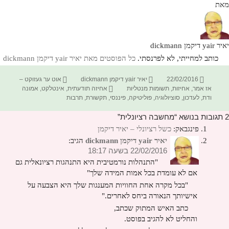
מאת
יאיר yair דיקמן dickmann
כותב למחייתי, לא לפרנסתי.
כל הפוסטים מאת יאיר yair דיקמן dickmann‏
פורסם
מחבר
קטגוריות
22/02/2016
יאיר yair דיקמן dickmann
אוט ער געזוקט –
בתאריך
תגיות
אז אמר
,
אחיזות
,
תשומות מנטליות
אחיזה תודעתית
,
אינטלקט
,
אמונה
ודת
,
לעדכון
,
סוציולוגיה
,
פוליטיקה
,
פיננסי
,
תקשורת
,
תרבות
2 תגובות בנושא “מחשבה רציונלית”
פינגבאק:
כשל רציונלי – יאיר דיקמן
יאיר yair דיקמן dickmann
הגיב:
22/02/2016 בשעה 18:17
"התנהלות נורמטיבית היא התנהגות רציונאלית גם
אם לא עומדת בכל אמות המידה שלך"
"בכל מקרה אחת החוויות המענגות שלך היא הצבעה על
אישיותך הנאורה ביחס לאחרים."
כתב האיש המתוק שכתב,
והחליט לא להגיב בפוסט.