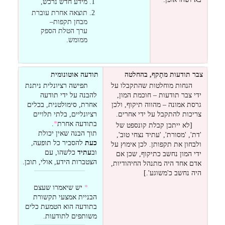
מידע חדש נרכש,
תוצאה אחרת עוברת
מבחן תקפות–
ערך הטלת הספק
ממומש.
צבר תודעות מתָקף, בהחלטה
תודעה אוטונומית
הנחות מוחלטות שהתקבלו על
תפישה רציונלית ניתנת
ידי צבר תודעות – חוכמת המון,
להבנה על ידי תודעה
גרסת אמונה – מהווה תיקוף, ולכן
אחרת, סימולטנית, בכלים
צריכות להתקבל על ידי אחרים.
רציונליים, בלתי תלויים
בתודעה אחרת
*
.
[לא ייתכן קבלת קונספט של
תוך הבנה שאין יכולת
'דת', 'מסורת', 'עתיד נצחי טוב',
כעת
להסביר כל תופעה,
ולבחון את תקפותן. לכן אימוץ על
וב
עתיד
כלשהו, עם
ידי המון נחשב כתיקוף, שכן אם
הצטברות הידע, אולי, תובן.
אדם אחד היה מתנהל החיהודיות,
היה נחשב כ'משוגע'.]
*
יש שיאמרו שעצם
הבניית אמצעי תקשורת
בתודעה הוא הטמעת כלים
משותפים לתודעות.