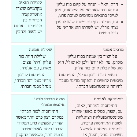
ליצירת תנאים
הדת, האל – הנחה על קיום כוח עליון
מקדמיים שיצרו
עם אג'נדה שאחראי על המציאות, ניתן
אינטראקציה
לגייסו בתנאים מסוימים לטובת פרט,
הכרחית בין
עם, מדינה- גוף עם יישות שיש לו ערך
מרכיבים – אותם
נצחי גורלי, יש לשרתו הוא אחראי על
יש לפצח ולהבין.
גורל פרטים.
מרכיב אמוני
שלילת אמונה
על הציר בין אמונה בכוח עליון
שלילת היות כוח
מארגן, עד 'לא יודע' ולכן לא שולל, הוא
עליון [דתי] עצום,
סוג של קבלת קיום כוח עליון.
מארגן, עם אג'נדה.
העצמת כוח ריבון מדיני', התייחסות
התייחסות לריבון
מיסטית לחשיבות ותפקוד מדינה מעבר
מדיני כאל 'רע' הכרחי,
להיותה אינסטרומנט חברתי.
מנהל מבנה חברתי.
רומנטיקה לאומית
מבנה חברתי מדיני
אינסטרומנטלי
התייחסות למדינה, לאום,
עם, שפה, סמלים באופן שחורג
התייחסות לכוח חברתי
מאינסטרומנטליות רציונליות
כמקדם רצון פרט יותר מאשר
לטובת התייחסות ערכית.
העדרו, למעשה כרע תפקודי
רומנטית. מייחסת לממשל
הכרחי ביחס לאלטרנטיבה
חשיבות 'גורל', 'נצח', או
גרועה יותר, בשאיפה להקטין