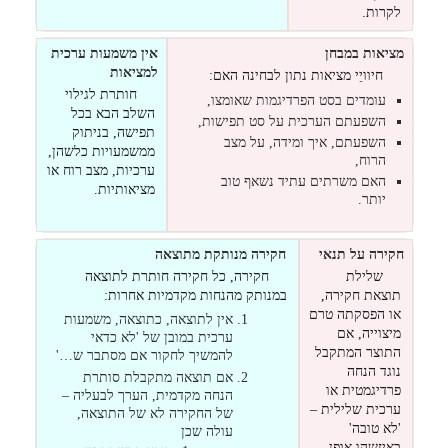
לקרות.
מציאות במבחן
אין משמעות ערכית
למציאות
חיוויֵי מציאות נתון לבחינה האם:
חותרת לגילוי
עומדים בסט הפרדיגמות שאומצו,
השלב הבא בכל
השפעתם הערכית על סט תפישות,
תפישה, בניתוק
השפעתם, איך ומידה, על מצב
ממשמעויות כלשהן,
הרוח,
ערכיות, מצב רוח או
האם משרתים עתיד נשאף טוב
מציאותיות.
יותר.
חקירה על תנאי
חקירה מנותקת מתוצאה
שלילת
חקירה, כל חקירה חותרת לתוצאה
תוצאת חקירה,
במנותק מהנחות מקדמיות אחרות:
או הפסקתה טרם
אין לתוצאה, כתוצאה, משמעות
מיצוייה, אם
ערכית במובן של 'לא כדאי
התוצר המתקבל
להמשיך לחקור אם מסתבר ש…'
נוגד הנחה
אם תוצאה מתקבלת סותרת
פרדיגמטית או
הנחה מקדמית, הערך לבעליה –
ערכית שלילית –
של החקירה לא של התוצאה,
'לא טובה'
עולה שכן
באיזשהו אופן.