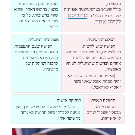
כ
נאצלת,
לאחריו, שכן הכוח פוגעת
כולל שימוש בטרמינולוגיה אופיינית
ברצון, בחופש האחר, שהוא
טרוריסט
שווה בחשיבותו, כל זמן
של 'ערכיות מלל' כ-'
ללילה אחד
שהיותו אינו מהווה איום
'.
קיומי.
רבולוציה רעיונית
אבולוציה רציונלית
תפישה שיש להשית,
תפישה שעם התעצמות
רבולוציונית, בפעולות שרירותיות-
הידע והניסיון סך האנושות
משימוש בכוח רוב, או בכוחות
מתקדמת אבולוציונית
אחרים תפישות שרציונלית לא היו
להבנה רציונלית של
מאומצות.
מרכיביה.
[לא ייפתחו חנויות בשבת- לא
יהיה מסחר, אוכל שאינו כשר
ייאסר- לא ייאכל.]
תחזוקה רגשית
תחזוקה אישית
מניעת מידע
לכל מידע שקשור לפרט יש ערך. אין
מבעליו שעלול לגרום
מניעה לקבלתו בשל תחושה לא נוחה
לו אי-נוחות.
מחשיפה אליו.