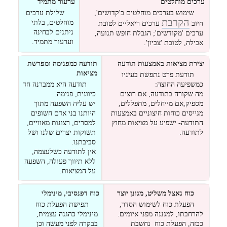
ערכים מוחלטים
ערעור מתמיד
שימוש בערכים מוחלטים כ'קדושים',
שלילת ערכים
הקרבת
מוחלטים, בלתי
חיוב
ערכים ריאליים לטובת
ניתנים לבחינה
ערכים 'מקודשים'; הגבלת חופש תנועה,
וערעור מתמיד.
אכילה, לטובת 'צביון'.
יצירת מציאות באמצעות תודעה
תודעה כמפנימה ומפרשת
מציאות
תודעת פרט נתפשת בעיניו
כמשפיעה החוצה:
תודעה היא ממברנה חד
מה שקורה בתודעה, אם רוצים
כיוונית, פנימה:
מספיק,אם מייחלים, מתפללים,
יש עליה השפעה מתוך
מגייסים כוחות חיצוניים באמצעות
היותנו בני אדם חשופים
התודעה- ישפיע על מציאות מחוץ
למסרים, רצונות מאוויים,
לתודעה.
תשוקות יצרים שלנו ושל
סביבתנו.
אין לתודעה כשלעצמה,
ללא תיווך פעולה, השפעה
על המציאות.
כוח נאצל משליט, מגונן יוצר
כוח דפנסיבי, מינימלי
הפעלת כוח לשימוש הסדר,
תפישת הפעלת כוח
להרחבתו, למגננה מפני איומים.
מינימלי כהגנה עצמית,
ככזה, הפעלת כוח נחשבת
בבקרה לפני מעשה וכן