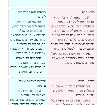
רוב מתקף
תקפות היא בהקשרים
לוגיים
ישנה הבחנה לקויה בין תוקף
נורמטיביות לתוקף רציונליות –
תפישת מציאות אינה
כשהמון מל בן זכר, או לצום בימים
נתונה לתקפות דמוקרטית,
מסוימים, או מחליטים לא לערבב
לרוב מסכים או שולל.
בשר עם חלב, אלה ערכים שאינם
תפישה אינה נכונה יותר או
רציונליים, מקבלים לגיטימיות
פחות אם יש רבים שגורסים
מריבוי משתמשים בהם, כדי לקיים
כך, גם אם כל האנשים
אותם יש צורך לפעול ברציונליות.
חושבים שכדור הארץ שטוח
או שהיקום סובב סביבו.
אידיאה מתוקפת כ'נורמטיביות',
סופחת עידוד מהסכמת המון – יש
ההחלטה על תצורת
עוד רבים שגורסים כך.
מבנה חברתי ומערכת
הערכים עליו מושתת נתונה
להכרעת רוב דמוקרטי.
יצירת ערכים
מרכיבי מציאות נטולי
ערכיות
התייחסוות ליישויות אמורפיות
כבעלות נוכחות ממשית; אלוהים,
אין עירוב בין רכיבי
מדינה, סמלים.
מציאות לבין ערכים
שמיוחסים להם: אין תפישת
מושג 'ייעוד', כלומר ציפייה של
'גורם מסדר' עד שלא הוכח
מישהו, של גוף, להתנהל על פי