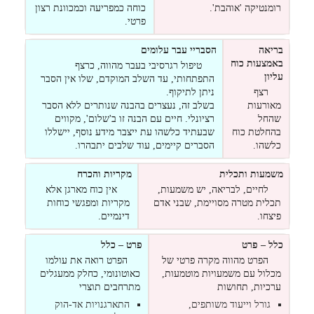
רומנטיקה 'אוהבת'.
כוחה כמפריעה וכמכוונת רצון
פרטי.
בריאה
הסבריי עבר עלומים
באמצעות כוח
טיפול רגרסיבי בעבר מהווה, כרצף
עליון
התפתחותי, עד השלב המוקדם, שלו אין הסבר
רצף
ניתן לתיקוף.
מאורעות
בשלב זה, נעצרים בהבנה שנותרים ללא הסבר
שהחל
רציונלי. חיים עם הבנה זו ב'שלום', מקווים
בהחלטת כוח
שבעתיד כלשהו עת ייצבר מידע נוסף, יישללו
כלשהו.
הסברים קיימים, עוד שלבים יתבהרו.
משמעות ותכלית
מקריות והכרח
לחיים, לבריאה, יש משמעות,
אין כוח מארגן אלא
תכלית מטרה מסויימת, שבני אדם
מקריות ומפגשי כוחות
פיצחו.
דינמיים.
כלל – פרט
פרט – כלל
הפרט מהווה מקרה פרטי של
הפרט רואה את עולמו
מכלול עם משמעויות מוטמעות,
כאוטונומי, כחלק ממעגלים
ערכיות, תחושות
מתרחבים תוצרי
גורל וייעוד משותפים,
התארגנויות אד-הוק