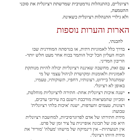
רציונליים, כהתנהלות נורמטיבית שמרשתת רציונלית את סוכני
ההטמעה,
ולא גילויי התנהלות רציונלית כשאינה.
הארות והערות נוספות
להבנתי,
בדרך כלל לאמוניות דתית, או בגרסתה המודרנית שבו
הכוח העליון הכל יכול הותמר בכוח אחר מעט חלש יותר-
הריבון המדיני.
עם זאת, מחשבה שאיננה רציונליות יכולה להיות מנותקת
לאמוניות ולאומנות ומקושרת לניהול עצמי של מי
שמתנהל ביירוט, רצונותיו, דחפיו, תשוקותיו, טעמיו,
באופן לא רציונלי.
ישנה איכות רציונלית אחת- חתירה לרציונליות מוחלטת,
ומכיוון שהמציאות מורכבת וישנם בה עירובי ערכים,
רצונות, טעמים והעדפות, ישנה 'איכות בלתי רציונלית'
טבועה:
מידת חתירתו של אדם לפרוגרסיביות, למחשבה רציונלית
היא סוג של תכונה אופיינית על ציר זמן של פרט.
אין תנועתיות– אין דינמיקה של מישהו 'מעלה' 'מוריד' את
מידת היותו רציונלי.