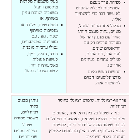
בעלי משמעות מקדמת
ספיחת ערך מעצם
מיקסום וייעול
השתייכות למכלול שהפרט
משאבים לטובת עניין
לא עשה דבר כדי להשתייך
משותף, או
אליו,
סטטיסטיות, מלידה או
מכלול אחר מהווה 'שונה',
מנסיבות כשיתוף
מאיים, נחות מעצם היותו
שפתי, גזעי, עם
'אחר' עם מנגנון זהה של
מאפיינים סטטיסטיים,
מערכת ערכים רק עם
נטולי ערכיות מובנית,
ווריאנטים שונים,
(עם אחר, דת אחרת,
חיבה, הנאה, כייף,
סמלים אחרים, מנהיגים
לעשות פעולות
אחרים),
משמעותיות יחד,
ל'טוב מצרפי נתפש'.
תחושת חשש ואיום
מ'רציונליסטים' הבזים
לתחושות אלה.
ערך אי-רציונליות, שימוש רציונלי בחוסר
ניתוץ מבנים
רציונליות
בלתי
רציונליים,
בנייה וטיפול בציביון דתי, אתני, אתוסים
משמרי מסורת
ומיתוסים, סמלים וטקסים, באמצעים רציונליים
לטובת שימור מבנה שרירותי קיים, לספיחת
טיפול
הסכמה ושיתוף פעולת המון מתכנסים לאימוץ
בפירוק מבנים
רעיונות בלתי רציונליים.
שרירותיים