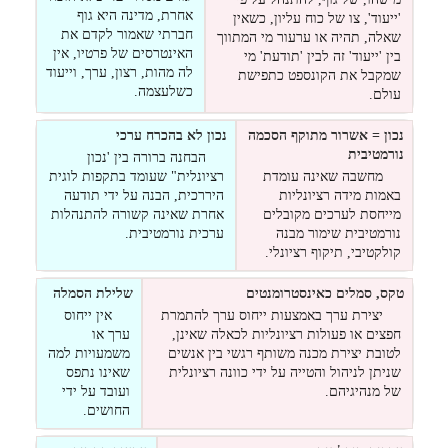
אחרת, מדינה היא גוף
'ייעוד', צו של כוח עליון, כשאין
חברתי שאמור לקדם את
שאלה, תהיה או ערעור מי המתווך
האינטרסים של פרטיו, אין
בין 'ייעוד' זה לבין 'תודעת' מי
לה מהות, רצון, ערך, וייעוד
שמקבל את הקונספט כתפישת
כשלעצמה.
עולם.
נכון = אשרור מתוקף הסכמה
נכון לא בהכרח ערכי
נורמטיבית
הבחנה ברורה בין 'נכון
מחשבה שאינה עומדת
רציונלית" שעומד בתקפות לוגית
באמות מידה רציונליות
היררכית, הבנה על ידי תודעה
מייחסת לערכים מקובלים
אחרת שאינה קשורה להתנהלות
נורמטיבית שימור מבנה
ערכית נורמטיבית.
קולקטיבי, תיקוף רציונלי.
טקס, סמלים כאינסטרומנטים
שלילת הסמלה
יצירת ערך באמצעות ייחוס ערך להתמרת
אין ייחוס
חפצים או פעולות רציונליות לכאלה שאינן,
ערך או
לטובת יצירת מכנה משותף רגשי בין אנשים
משמעויות למה
שניתן לניהול והטייה על ידי כוונה רציונלית
שאינו נתפס
של מנהיגיהם.
ועובד על ידי
החושים.