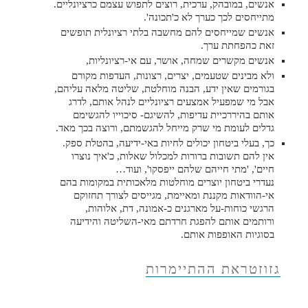
אנשים, במובהק, ערכית, רוצים לתפוש עצמם כרציונליים.
מתייחסים לכך כערך לא כ'תכונה'.
אנשים שמייחסים להם מחשבה בלתי רציונלית תופשים
זאת כהפחתת ערך.
אנשים מקשרים שמחה, אושר, עם אי-רציונליות,
ולא מבינים שטעמים, יצרים, רצונות, העדפות מקורם
בגורמים שאין ידע, הבנה מוחלטת, שליטה מלאה עליהם,
אבל מי שמפעיל אמצעים רציונליים לנהל אותם, לדרג
אותם בהיררכיית עדיפות, להשיגם- סיכוייו להגשימם
גדלים לעומת מי שרק מייחל להגשמתם, ורוצה בכך מאד.
כך, בעלי ביטחון יכולים לחיות באי-ידיעה, בהטלת ספק.
אין להם תשובות ברורות למכלול שאלות, כ'איך נוצרו
חיים', 'מתי חייהם שלהם ייפסקו', ועוד…
נעדרי ביטחון יוצרים מוחלטות מלאכותית במקומות בהם
אי-הוודאות מקננת ומאיימת, מגייסים לצורך תחזוקם
הרגשי כוחות-על מארגנים כ-אמונה, דת, אלוהות,
ורותמים אותם להפגת חרדתם מאי-השליטה והידיעה
בסוגיות האופפות אותם.
גזוזטראת ההתיימרות