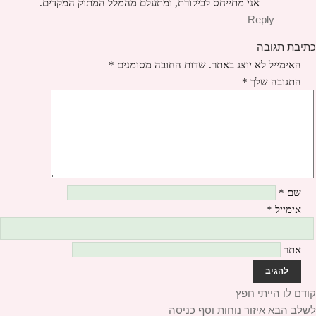
אני מתייחס לביקורת, ומתעלם מהמלל המתוק המקדים.
Reply
כתיבת תגובה
האימייל לא יוצג באתר.
שדות החובה מסומנים
*
התגובה שלך
*
שם
*
אימייל
*
אתר
יווט
קודם
הפוסט
לו הייתי חפץ
לשלב הבא
הקודם:
הפוסט
איזור נוחות וסף כניסה