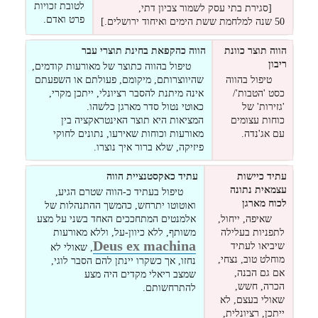
לטובת זכויות
[סגירת בתי עסק לשמור צביון דתי,
פרט ואדם.
50 שנה למלחמת ששת הימים ואיחוד ירושלים.]
הווה תוצר כוונת
הווה כהקפאת בחינת תוצרי עבר
ריבון
טיפול בהווה כתוצר של מאורעות קודמים,
טיפול בהווה
שהיווצרותם, מיקומם, פעולתם או השפעתם
כסט 'הטבות'/
אינה מיתנת להסבר רציונלי, ייתכן מקרי,
'גזירות' של
כאוטי נטול סדר מארגן כלשהו.
כוחות עצומים
המציאות היא תוצר האינטראקציה בין
עם אג'נדה.
מאורעות וכוחות שאירעו, נתונים לחוקי
פיזיקה, שלא ברור איך נוצרו.
עתיד כיישות
עתיד כאקסטנציית הווה
עצמאית נתונה
טיפול בעתיד כ-הווה שטרם הגיע,
לכוח מארגן
ואוטוטו יתרחש, כהמשך ההתנהלות של
שאיפה, ייחול,
אלמנטים המתחככים האחד בשני על מצע
לתפניות בעלילה
משותף, ללא כיוון-על, וללא מאורעות
Deus ex machina
שיביאו לעתיד
, שאולי לא
מוחלט טוב, נצחי,
נחזו, אך כשקרו יינתן להם הסבר לוגי,
אם גם הבנה,
שמצב ריאלי מקדים היה מצע
הכרה, חשש,
להתרחשותם.
שאולי בעצם, לא
ייתכן, רציונלית,