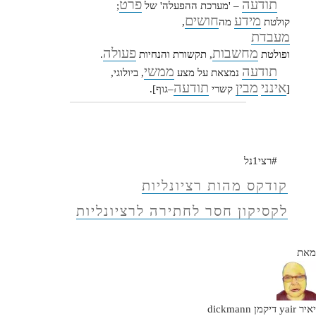
תודעה
פרט
– 'מערכת ההפעלה' של
;
מידע
חושים
קולטת
מה
,
מעבדת
מחשבות
פעולה
ופולטת
, תקשורת והנחיות
.
תודעה
ממשי
נמצאת על מצע
, ביולוגי,
אינני
מבין
תודעה
[
קשרי
–גוף].
#רצי1נל
קודקס מהות רציונליות
לקסיקון חסר לחתירה לרציונליות
מאת
יאיר yair דיקמן dickmann