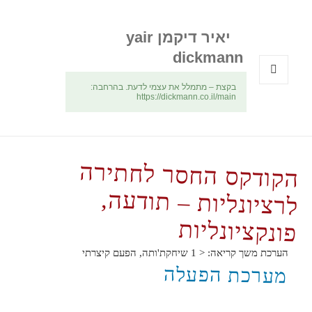
יאיר דיקמן yair
dickmann
בקצת – מתמלל את עצמי לדעת. בהרחבה:
תפריטים
https://dickmann.co.il/main
ווידג'טים
הקודקס החסר לחתירה
לרציונליות – תודעה,
פונקציונליות
הערכת משך קריאה:
< 1
שיחקת'ותה, הפעם קיצרתי
מערכת הפעלה