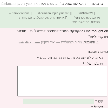
כותב למחייתי, לא לפרנסתי.
כל הפוסטים מאת יאיר yair דיקמן dickmann‏
פורסם
מחבר
קטגוריות
26/10/2021
יאיר yair דיקמן dickmann
אוט ער געזוקט –
בתאריך
תגיות
אז אמר
,
קודקסרציונלי
אחיזה תודעתית
,
אינטלקט
,
אמונה ודת
,
הגדרות
,
התנהגות
,
רגש
One thought on “הקודקס החסר לחתירה לרציונליות – תודעה,
פונקציונליות”
פינגבאק:
מהות רציונליות — יאיר דיקמן yair dickmann
כתיבת תגובה
האימייל לא יוצג באתר.
שדות החובה מסומנים
*
התגובה שלך
*
שם
*
אימייל
*