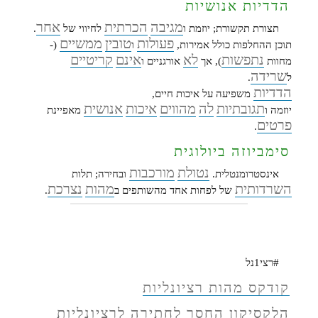
הדדיות אנושיות
מגיבה
הכרתית
אחר
תצורת תקשורת; יוזמת ו
לחיווי של
.
פעולות
טובין
ממשיים
תוכן ההחלפות כולל אמירות,
ו
(-
נתפשות
לא
אינם
קריטיים
מחוות
), אך
אורגניים ו
שרידה
ל
.
הדדיות
משפיעה על איכות חיים,
תגובתיות
לה
מהווים
איכות
אנושית
יוזמה ו
מאפיינת
פרטים
.
סימביוזה ביולוגית
נטולת
מורכבות
אינסטרומנטלית.
ובחירה; תלות
השרדותית
מהות
נצרכת
של לפחות אחד מהשותפים ב
.
#רצי1נל
קודקס מהות רציונליות
הלקסיקון החסר לחתירה לרציונליות