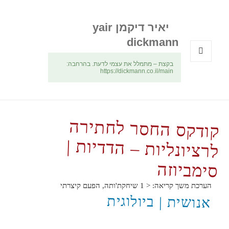
יאיר דיקמן yair
dickmann
בקצת – מתמלל את עצמי לדעת. בהרחבה:
תפריטים
https://dickmann.co.il/main
ווידג'טים
קודקס החסר לחתירה
לרציונליות – הדדיות |
סימביוזה
הערכת משך קריאה:
< 1
שיחקת'ותה, הפעם קיצרתי
אנושית | ביולוגית