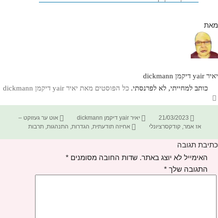
מאת
יאיר yair דיקמן dickmann
כותב למחייתי, לא לפרנסתי.
כל הפוסטים מאת יאיר yair דיקמן dickmann‏
פורסם
מחבר
קטגוריות
21/03/2023
יאיר yair דיקמן dickmann
אוט ער געזוקט –
בתאריך
תגיות
אז אמר
,
קודקסרציונלי
אחיזה תודעתית
,
הגדרות
,
התנהגות
,
תרבות
כתיבת תגובה
האימייל לא יוצג באתר.
שדות החובה מסומנים
*
התגובה שלך
*