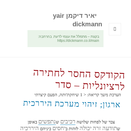
יאיר דיקמן yair
dickmann
בקצת – מתמלל את עצמי לדעת. בהרחבה:
תפריטים
https://dickmann.co.il/main
ווידג'טים
הקודקס החסר לחתירה
לרציונליות – סדר
הערכת משך קריאה:
< 1
שיחקת'ותה, הפעם קיצרתי
ארגון; זיהוי מערכת היררכית
רכיבים
נתפשים
צבר של לפחות שלושה
ש
באופן
תודעה זרה
יכולה
יחסים
היררכיה
ש
לזהות ב
ביניהם