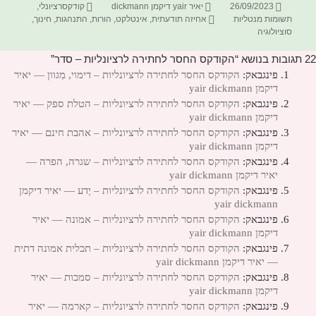
פורסם
מחבר
קטגוריות
26/09/2023
יאיר yair דיקמן dickmann
קודקסרציונלי
,
בתאריך
תגיות
תשומות מנטליות
אחיזה תודעתית
,
אינטלקט
,
הורות
,
התנהגות
,
חינוך
,
סוציולוגיה
22 תגובות בנושא “הקודקס החסר לחתירה לרציונליות – סדר”
פינגבאק:
הקודקס החסר לחתירה לרציונליות – דימוי, מִגוון — יאיר
דיקמן yair dickmann
פינגבאק:
הקודקס החסר לחתירה לרציונליות – הטלת ספק — יאיר
דיקמן yair dickmann
פינגבאק:
הקודקס החסר לחתירה לרציונליות – אהבת חינם — יאיר
דיקמן yair dickmann
פינגבאק:
הקודקס החסר לחתירה לרציונליות – שגרה, הפרה —
יאיר דיקמן yair dickmann
פינגבאק:
הקודקס החסר לחתירה לרציונליות – יֶדע — יאיר דיקמן
yair dickmann
פינגבאק:
הקודקס החסר לחתירה לרציונליות – אמונה — יאיר
דיקמן yair dickmann
פינגבאק:
הקודקס החסר לחתירה לרציונליות – תכלית אמונה דתית
— יאיר דיקמן yair dickmann
פינגבאק:
הקודקס החסר לחתירה לרציונליות – סמכות — יאיר
דיקמן yair dickmann
פינגבאק:
הקודקס החסר לחתירה לרציונליות – קארמה — יאיר