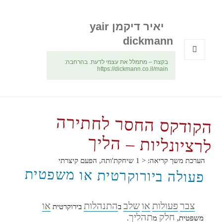
יאיר דיקמן yair
dickmann
בקצת – מתמלל את עצמי לדעת. בהרחבה:
תפריטים
https://dickmann.co.il/main
ווידג'טים
הקודקס החסר לחתירה
לרציונליות – הליך
הערכת משך קריאה:
< 1
שיחקת'ותה, הפעם קיצרתי
פעולה ביורוקרטית או משפטית
צבר
פעולות
או
שלב
התנהלות
או
ב
בירוקרטית
חלק
תהליך
משפטית,
מ
.