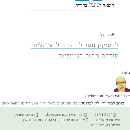
פועל
הוצאה ל
, בחירות.
#רצי1נל
לקסיקון חסר לחתירה לרציונליות
קודקס מהות רציונליות
מאת
יאיר yair דיקמן dickmann
כותב למחייתי, לא לפרנסתי.
כל הפוסטים מאת יאיר yair דיקמן dickmann‏
פורסם
מחבר
קטגוריות
23/01/2024
יאיר yair דיקמן dickmann
קודקסרציונלי
,
בתאריך
תגיות
תשומות מנטליות
אחיזה תודעתית
,
אינטלקט
,
הורות
,
התנהגות
,
סוציולוגיה
,
פוליטיקה