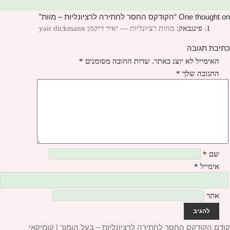
One thought on “הקודקס החסר לחתירה לרציונליות – מוות”
פינגבאק:
מהות רציונליות — יאיר דיקמן yair dickmann
כתיבת תגובה
האימייל לא יוצג באתר.
שדות החובה מסומנים
*
התגובה שלך
*
שם
*
אימייל
*
אתר
יווט
קודם
הפוסט
הקודקס החסר לחתירה לרציונליות – בעל הומור | קומיקאי