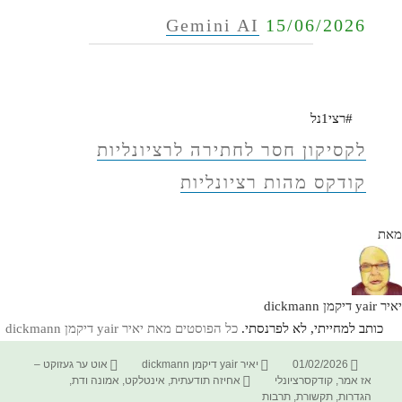
Gemini AI
15/06/2026
#רצי1נל
לקסיקון חסר לחתירה לרציונליות
קודקס מהות רציונליות
מאת
יאיר yair דיקמן dickmann
כותב למחייתי, לא לפרנסתי.
כל הפוסטים מאת יאיר yair דיקמן dickmann‏
פורסם
מחבר
קטגוריות
01/02/2026
יאיר yair דיקמן dickmann
אוט ער געזוקט –
בתאריך
תגיות
אז אמר
,
קודקסרציונלי
אחיזה תודעתית
,
אינטלקט
,
אמונה ודת
,
הגדרות
,
תקשורת
,
תרבות