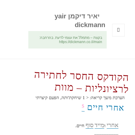
יאיר דיקמן yair
dickmann
בקצת – מתמלל את עצמי לדעת. בהרחבה:
תפריטים
https://dickmann.co.il/main
ווידג'טים
הקודקס החסר לחתירה
לרציונליות – מוות
הערכת משך קריאה:
< 1
שיחקת'ותה, הפעם קיצרתי
אחרי חיים
$
אחרי
מייד
סוף
ו
חיים.
__________