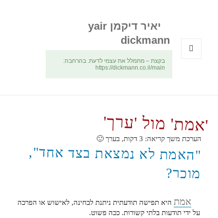
יאיר דיקמן yair
dickmann
בקצת – מתמלל את עצמי לדעת. בהרחבה:
תפריטים
https://dickmann.co.il/main
ווידג'טים
'אמת' מול 'ערך'
הערכת משך קריאה:
3
דקות, בערך 🙂
"האמת לא נמצאת בצד אחד",
מוכר?
אמת
היא תפישה תודעתית ניתנת לבחינה, לאישוש או הפרכה
על ידי תודעות בלתי קשורות. ככה פשוט.