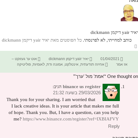
מאת
יאיר yair דיקמן dickmann
כותב למחייתי, לא לפרנסתי.
כל הפוסטים מאת יאיר yair דיקמן dickmann‏
פורסם
מחבר
קטגוריות
01/04/2021
יאיר yair דיקמן dickmann
אוט ער געזוקט –
בתאריך
תגיות
אז אמר
אחיזה תודעתית
,
אינטלקט
,
אמונה ודת
,
לאומיות
,
פוליטיקה
One thought on “'אמת' מול 'ערך'”
binance us register
הגיב:
29/03/2026 בשעה 21:32
Thank you for your sharing. I am worried that
I lack creative ideas. It is your article that makes me full
of hope. Thank you. But, I have a question, can you help
me?
https://www.binance.com/register?ref=IXBIAFVY
Reply