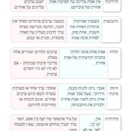
היררכיה
אין אמת עליונה על תפישת אמת
ישנם ערכים
אחרת של סובייקט.
עליונים על אחרים.
התנגשות
כששתי אמיתות
כששני ערכים סותרים האחד את
סותרות האחת את
השני, תודעה מכריעה באיזה
השניה, אחת מהן,
ערך לדבוק כעליון על האחר,
לפחות אינה אמת.
מקומית, זמנית או קבוע.
תלות
אמת אחת אינה תלויה
ערכים תלויים ושזורים אלה
בהכרה תודעתית של אמת
באלה.
אחרת.
מריבוי סיבות שביניהן – אם
לא היו לא היו יחסיים
ערכית.
היסק
אנכי: ניתן להניח מבנה,
אופקי: ערך אחד או מערכת
סיבתי
היררכי, שעל סמך אמת
עשויה לנבא קיום ערכים
אחת ניתן ליצור אמת אחרת
אחרים. אינם הוכחה או
ולבדוק את התכנותה.
מחוייבות להיותם.
מידתיות
אין;
על ציר אינסופי של רצף בין אפס, חסר
יש 'כן',
ערך לערך מוחלט אינסופי, שאין למעלה
'לא', או לא
ממנו.