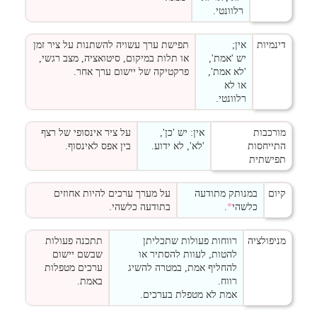
רלוונטי.
דינמיות
אין;
תפישת ערך עשויה להשתנות על ציר זמן
יש 'אמת',
או תלות במיקום, סיטואציה, מצב רגשי,
'לא אמת',
פרקטיקה של יישום ערך אחר.
או לא
רלוונטי.
מורכבות
אין: יש 'כן',
על ציר אינסופי של רצף
התייחסות
'לא', לא ידוע.
בין אפס לאינסוף.
תפישתית
קיום
במנותק מתודעה
על מערך ערכים להיות אחוזים
כלשהי
*
.
בתודעה כלשהי.
מניפולציה
רווחות פעולות שתכליתן
תתכנה פעולות
להטות, לעוות להסתיר או
שבשם יישום
להחליף אמת, במטרה להשיג
ערכים מטפלות
רווח.
באמת.
אמת לא מטפלת בערכים.