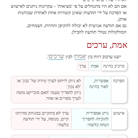
אם הם לא היו מתנהלים על פי 'מציאות' – עקרונות ניתנים לאישוש
או הפרכה על ידי תודעות שאינן קשורות אחת לאחרת שבוחנות
אותן,
גם אם תודעה אנושית לא יכולה להקיפן והחיות, הצמחים,
המולקולות נטולי תודעה להכילן.
אמת, ערכים
אמת
ערכים
ישנו ערבוב רווח בין '
' לבין '
'.
מרכיב בחינה
אמת
ערך
הפרכה
אפשרית,
לא ניתן לייחס לערך מידת של 'נכון' או
לאור בחינה
'לא נכון'.
ניתן להפריך טענה 'האם סובייקט מוטה
לערך מסויים או אחר.
אישוש
ניתן אמפירית
ערך לא מתקיים במנותק מהיותו
להוכיח/ להפריך
קיים, מנוסח, על ידי תודעה
הנחה כלשהי.
כלשהי.