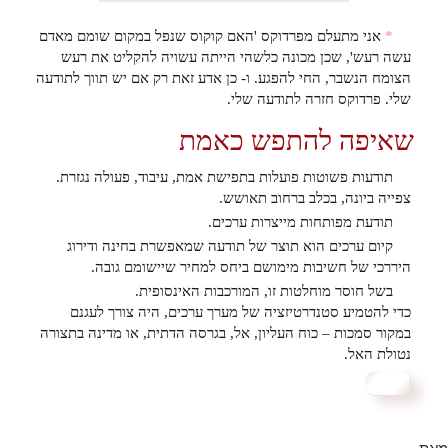
*
אני מתעלם מפרדוקס 'האם קוקוס שנפל במקום שומם מאדם
עשה רעש', שכן מכונה כלשהי הייתה עשויה להקליט את רעש
הצומח הנשבר, החי להפגע. ו- כן אדע זאת רק אם יש תווך לתודעה
שלי. פרדוקס חזרה לתודעה שלי.
שאיפה להתפש כאמת
תודעות פשוטות פועלות בתפישת אמת, עיבוד, פעולה נגזרת.
צפייה ביונה, בכלב ברחוב תאושש.
תודעת מפותחות מייצרות ערכים.
קיום ערכים הוא תוצר של תודעה שמאפשרת בחינה ודירוג
היררכי של חשיבות מימושם ביחס למחיר שיישומם גובה.
בשל חוסר מוחלטות זו, המורכבות האינסופית.
כדי להטמיע סטנדרטיזציה של מערך ערכים, היה צורך לעגנם
במקור סמכות – כוח העליון, אל, בגרסה הדתית, או מדינה בתצורה
נטולת האל.