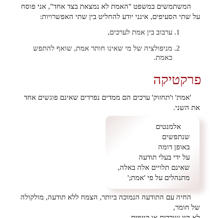
המשתמשים במשפט "האמת לא נמצאת בצד אחד", אני פוסח
על שתי הסעיפים, אינני יודע להחליט בין שתי האפשרויות:
ערבוב בין אמת לערכים,
מניפולציה של מי שאינו חותר אמת, שואף להתפש
כאמת.
פרקטיקה
'אמת' ו'תחזוק' ערכים הם ממדים נפרדים שאינם פוגשים אחד
את השני.
אלמנטים
שנתפשים
באופן דומה
על ידי בעלי תודעה
שאינם תלויים אלה באלה,
מתנהלים על פי 'אמת;'
החיה עם התודעה הנמוכה ביותר, הצמח ללא תודעה, מולקולה
של חומר,
לא היו שורדים או קיימים