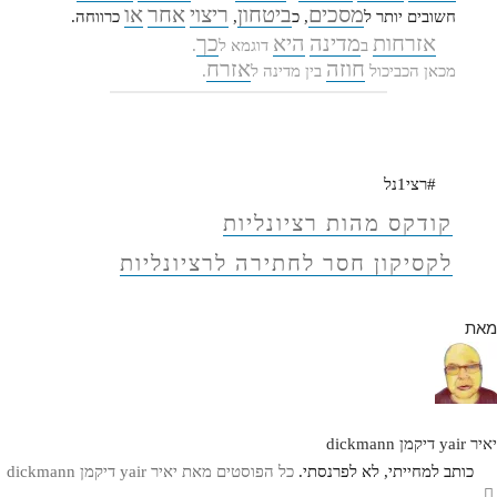
מסכים
ביטחון
ריצוי
אחר
או
חשובים יותר ל
, כ
,
כרווחה.
אזרחות
מדינה
היא
כך
ב
דוגמא ל
.
חוזה
אזרח
מכאן הכביכול
בין מדינה ל
.
#רצי1נל
קודקס מהות רציונליות
לקסיקון חסר לחתירה לרציונליות
מאת
יאיר yair דיקמן dickmann
כותב למחייתי, לא לפרנסתי.
כל הפוסטים מאת יאיר yair דיקמן dickmann‏