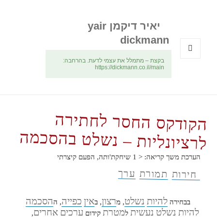
יאיר דיקמן yair
dickmann
בקצת – מתמלל את עצמי לדעת. בהרחבה:
תפריטים
https://dickmann.co.il/main
ווידג'טים
הקודקס החסר לחתירה
לרציונליות – נשלט בהסכמה
הערכת משך קריאה:
< 1
שיחקת'ותה, הפעם קיצרתי
ערך
תמורת
חירות
להיות
נשלט
רצון
אין
כפייה
הסכמה
בבחירה
, מ
, ב
, ה
להיות
נשלט
נעשית
מטרת
ערכים
אחרים
ל
קידום
,