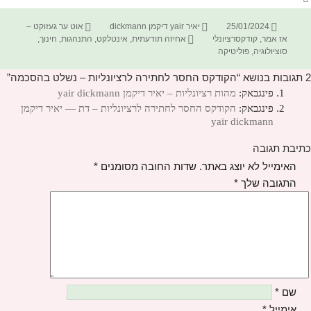
פורסם
מחבר
קטגוריות
25/01/2024
יאיר yair דיקמן dickmann
אוט ער געזוקט –
בתאריך
תגיות
אז אמר
,
קודקסרציונלי
אחיזה תודעתית
,
אינטלקט
,
התנהגות
,
חינוך
,
סוציולוגיה
,
פוליטיקה
2 תגובות בנושא “הקודקס החסר לחתירה לרציונליות – נשלט בהסכמה”
פינגבאק:
מהות רציונליות – יאיר דיקמן yair dickmann
פינגבאק:
הקודקס החסר לחתירה לרציונליות – דת — יאיר דיקמן
yair dickmann
כתיבת תגובה
האימייל לא יוצג באתר.
שדות החובה מסומנים
*
התגובה שלך
*
שם
*
אימייל
*