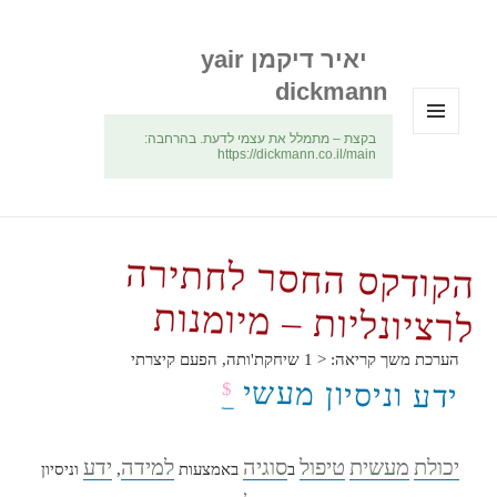
יאיר דיקמן yair
dickmann
בקצת – מתמלל את עצמי לדעת. בהרחבה:
תפריטים
https://dickmann.co.il/main
ווידג'טים
הקודקס החסר לחתירה
לרציונליות – מיומנות
הערכת משך קריאה:
< 1
שיחקת'ותה, הפעם קיצרתי
ידע וניסיון מעשי
$
יכולת
מעשית
טיפול
סוגיה
למידה
ידע
ב
באמצעות
,
וניסיון