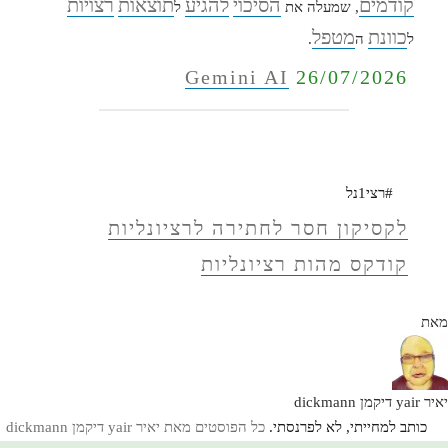
קודמים
הסיכוי
להגיע
תוצאות
רצויות
, שמעלה את
ל
כוונת
מטפל
ל
ה
.
Gemini AI
26/07/2026
#רצי1נל
לקסיקון חסר לחתירה לרציונליות
קודקס מהות רציונליות
מאת
יאיר yair דיקמן dickmann
כותב למחייתי, לא לפרנסתי.
כל הפוסטים מאת יאיר yair דיקמן dickmann‏