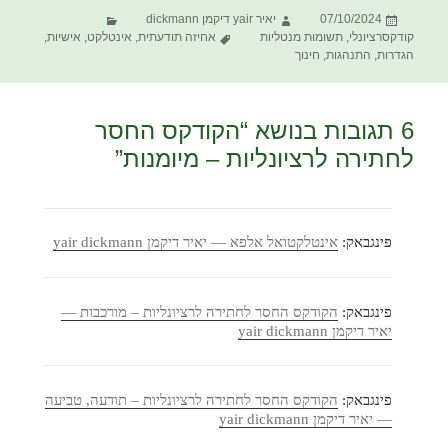
פורסם
מחבר
קטגוריות
07/10/2024
יאיר yair דיקמן dickmann
בתאריך
תגיות
קודקסרציונלי
,
תשומות מנטליות
אחיזה תודעתית
,
אינטלקט
,
אישיות
,
הגדרות
,
התנהגות
,
חינוך
6 תגובות בנושא “הקודקס החסר
לחתירה לרציונליות – מיומנות”
פינגבאק:
אינטלקטואל אלפא — יאיר דיקמן yair dickmann
פינגבאק:
הקודקס החסר לחתירה לרציונליות – מורכבות —
יאיר דיקמן yair dickmann
פינגבאק:
הקודקס החסר לחתירה לרציונליות – תודעה, טביעה
— יאיר דיקמן yair dickmann