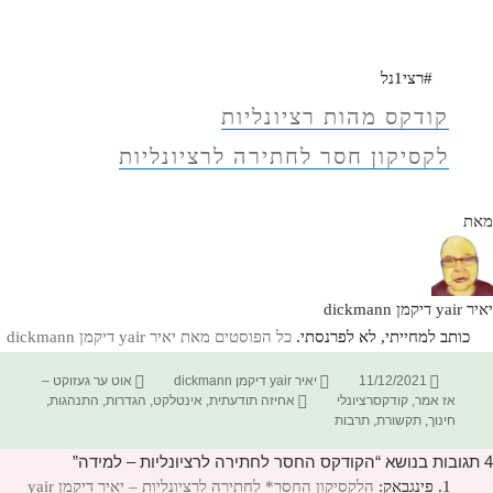
#רצי1נל
קודקס מהות רציונליות
לקסיקון חסר לחתירה לרציונליות
מאת
יאיר yair דיקמן dickmann
כותב למחייתי, לא לפרנסתי.
כל הפוסטים מאת יאיר yair דיקמן dickmann‏
פורסם
מחבר
קטגוריות
11/12/2021
יאיר yair דיקמן dickmann
אוט ער געזוקט –
בתאריך
תגיות
אז אמר
,
קודקסרציונלי
אחיזה תודעתית
,
אינטלקט
,
הגדרות
,
התנהגות
,
חינוך
,
תקשורת
,
תרבות
4 תגובות בנושא “הקודקס החסר לחתירה לרציונליות – למידה”
פינגבאק:
הלקסיקון החסר* לחתירה לרציונליות – יאיר דיקמן yair