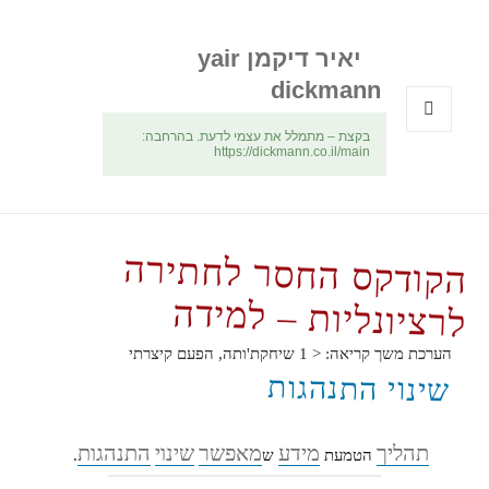
יאיר דיקמן yair
dickmann
בקצת – מתמלל את עצמי לדעת. בהרחבה:
תפריטים
https://dickmann.co.il/main
ווידג'טים
הקודקס החסר לחתירה
לרציונליות – למידה
הערכת משך קריאה:
< 1
שיחקת'ותה, הפעם קיצרתי
שינוי התנהגות
תהליך
מידע
מאפשר
שינוי
התנהגות
הטמעת
ש
.