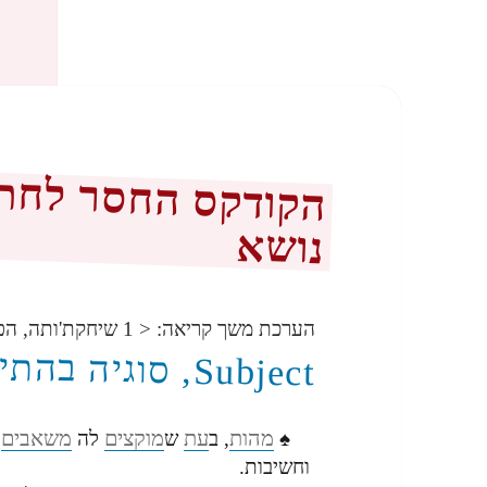
הקודקס החסר לחתיר
נושא
הערכת משך קריאה:
< 1
שיחקת'ותה, הפ
Subject, סוגיה בהתייחסות
מהות
עת
מוקצים
משאבים
♠
, ב
ש
לה
וחשיבות.