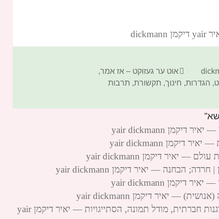
dickm‏
קטגוריות
אוט ער געזוקט – אז אמר
,
ט
,
הגדרות
,
חינוך
,
תקשורת
,
תרבות
מן yair dickmann
קמן yair dickmann
איר דיקמן yair dickmann
 הבחנה — יאיר דיקמן yair dickmann
קמן yair dickmann
 — יאיר דיקמן yair dickmann
הקודקס החסר לחתירה לרציונליות – התארגנות חברתית, מודל תמונה, הסתייגויות — יאיר דיקמן yair