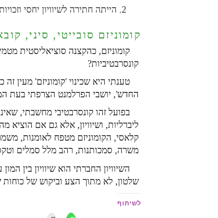
הייתה חתירה לשיוויון יחסי וזכויו
קומוניזם סובייטי, סיני, קוב
קומוניזם, כהקצנה סוציאליסטית מטמיע 
קונסרבטיביות?
טענתי היא שכינוי 'קומוניזם' מעין ז
החדש', יושבי הפרלמנט הצרפתי בעת ה
בפועל זהו קונסרבטיבי מחשבתי, שאינו
ליברליות, ושיוויון, אלא גם אם הוציא מ
קלאסי, הקומוניזם מטפח לאומנות, משמר
משרה, סמכותנות, רהב מלל סמלים וטקס
השיוויון החברתי הוא שיוויון בין המו
שלטון, לא מתוך הצע וביקוש של כוחות ש
לשיתוף