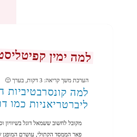
למה ימין קפיטליסט
הערכת משך קריאה:
3
דקות, בערך 🙂
למה קונסרבטיביות ה
ליברטריאניות כמו דת
מקובל לחשוב ששמאל דוגל בשיוויון וסו
פאר הממסד הקתולי, עושרם המופגן ש