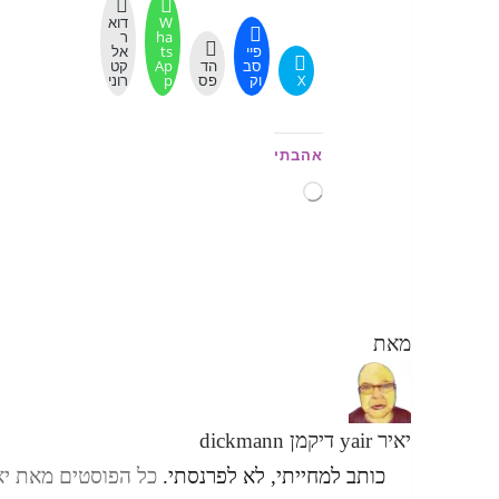
W
דוא
ha
ר
פיי
ts
אל
סב
הד
Ap
קט
X
וק
פס
p
רוני
אהבתי
טוען...
מאת
יאיר yair דיקמן dickmann
כותב למחייתי, לא לפרנסתי.
כל הפוסטים מאת יאיר yair דיקמן ann