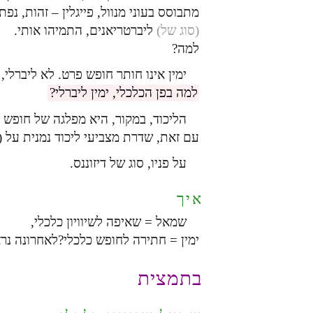
מתבוסס בעוני מנוול, פייגלין – זהות, נפ
(סוג של)
ליברטריאנים, התמיהו אותי.
למה?
ימין אינו חותר חופש פרט. לא ליברלי,
למה בפן הכלכלי, ימין ליברלי?
הליכוד, במקור, היא מפלגה של חופש כ
עם זאת, שדרת מצביעי ליכוד נמנית על (ס
על פניו, סוג של דיזוננס.
איך
שמאל = שאיפה לשיוויון כלכלי,
ימין = חתירה לחופש כלכלי?לאחרונה נר
בתמצית