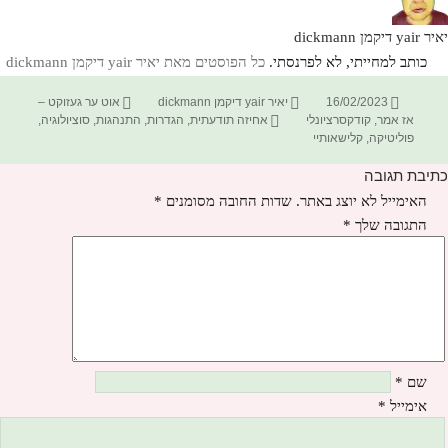
יאיר yair דיקמן dickmann
כותב למחייתי, לא לפרנסתי.
כל הפוסטים מאת יאיר yair דיקמן dickmann‏
פורסם
מחבר
קטגוריות
16/02/2023
יאיר yair דיקמן dickmann
אוט ער געזוקט –
בתאריך
תגיות
אז אמר
,
קודקסרציונלי
אחיזה תודעתית
,
הגדרות
,
התנהגות
,
סוציולוגיה
,
פוליטיקה
,
קלישאותיי
כתיבת תגובה
האימייל לא יוצג באתר.
שדות החובה מסומנים
*
התגובה שלך
*
שם
*
אימייל
*