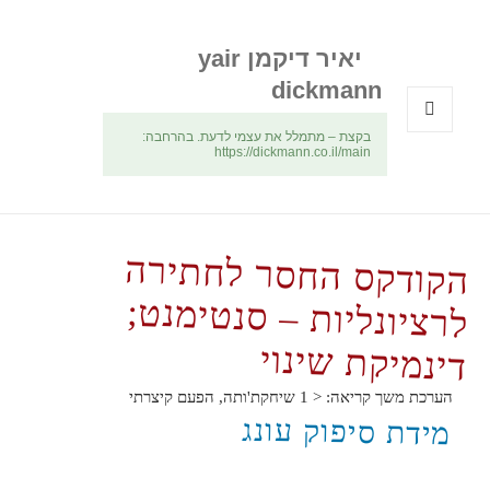
יאיר דיקמן yair
dickmann
בקצת – מתמלל את עצמי לדעת. בהרחבה:
תפריטים
https://dickmann.co.il/main
ווידג'טים
הקודקס החסר לחתירה
לרציונליות – סנטימנט;
דינמיקת שינוי
הערכת משך קריאה:
< 1
שיחקת'ותה, הפעם קיצרתי
מידת סיפוק עונג