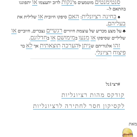
סנטימנטים
ינקות
או
מוטמעים מ
לרוב יתעצמו
יתפוגגו
בהתאם ל–
בחינה רציונלית
האם
או
♠
:
סיפקו חיובית
שלילית את
בעליהם
,
רגשיים
או
♣ על מצע מכריע של עוצמת חיוויים
נצברים, חיוביים
או
מנעו
מימושם
או
חדלונם
שליליים שסיפקו
ב
ב
.
זהו
ניתן
הערכה
תוצאתית
לא
אלגוריתם ש
ל
אך
בר
פיצוח
רציונלי
.
#רצי1נל
קודקס מהות רציונליות
לקסיקון חסר לחתירה לרציונליות
מאת