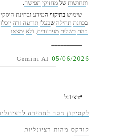
תחושות
מחזיקי
תפישה
ו
של
.
שימוש
מידע
בחינת
היסקי
בתיקוף ה
ו
כוונת
תחילה
בעלי
תודעה זרה
יוכלו
ב
ש
בהם
כשלים
מערערים
לא
ימצאו
, ו
.
__________
05/06/2026
Gemini AI
#רצי1נל
לקסיקון חסר לחתירה לרציונליו
קודקס מהות רציונליות