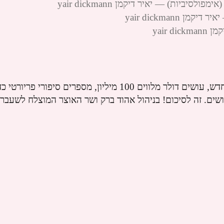
yair dickmann
yair 
שרלטני תודעה, רק שלא ברור מי הם. ברברני הדור החדש, עושים דולר מלווים 100 מיליון, מספרים סיפורי 
ם. זה לסיכום! בניהול אהוד ברק ושר האוצר המוצלח לשעבר 