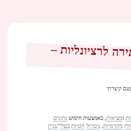
ה לרציונליות –
עם קיצרתי
ות
מציאות
נתונים
ו
, באמצעות חיפוש
ות
מקדמיות
ניטרול
הטיות
בעלי
עניין
,
־