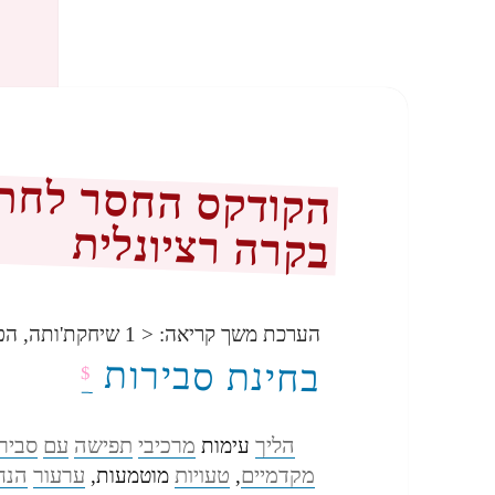
הקודקס החסר לחתיר
בקרה רציונלית
הערכת משך קריאה:
< 1
שיחקת'ותה, הפ
בחינת סבירות
$
הליך
מרכיבי
תפישה
עם
סביר
עימות
מקדמיים
טעויות
ערעור
הנח
,
מוטמעות,