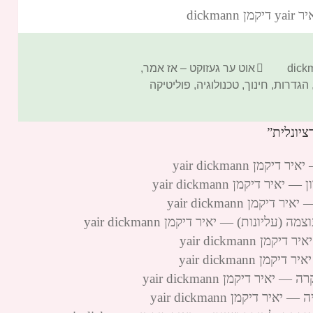
dickm‏
קטגוריות
אוט ער געזוקט – אז אמר
,
הגדרות
,
חינוך
,
טכנולוגיה
,
פוליטיקה
yair dickmann
דיקמן yair dickmann
ן yair dickmann
ונות) — יאיר דיקמן yair dickmann
yair dickman
yair dickman
דיקמן yair dickmann
יקמן yair dickmann