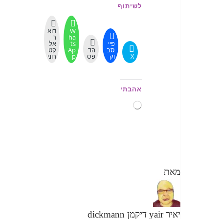
לשיתוף
W
דוא
ha
ר
פיי
ts
אל
סב
הד
Ap
קט
X
וק
פס
p
רוני
אהבתי
טוען...
מאת
יאיר yair דיקמן dickmann