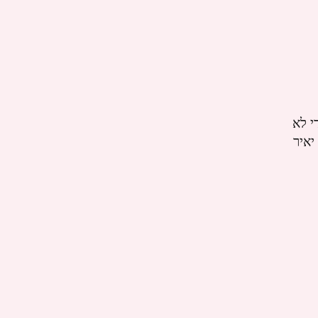
פריורטי כדי לא
יאיר