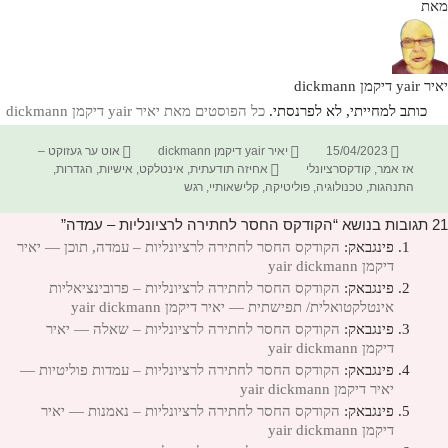
מאת
יאיר yair דיקמן dickmann
כותב למחייתי, לא לפרנסתי.
כל הפוסטים מאת יאיר yair דיקמן dickmann‏
פורסם
מחבר
קטגוריות
15/04/2023
יאיר yair דיקמן dickmann
אוט ער געזוקט –
בתאריך
תגיות
אז אמר
,
קודקסרציונלי
אחיזה תודעתית
,
אינטלקט
,
אישיות
,
הגדרות
,
התנהגות
,
טכנולוגיה
,
פוליטיקה
,
קלישאותיי
,
רגש
21 תגובות בנושא “הקודקס החסר לחתירה לרציונליות – עמדה”
פינגבאק:
הקודקס החסר לחתירה לרציונליות – עמדה, תוכן — יאיר
דיקמן yair dickmann
פינגבאק:
הקודקס החסר לחתירה לרציונליות – פרובינציאליות
אינטלקטואלית/ תפישתית — יאיר דיקמן yair dickmann
פינגבאק:
הקודקס החסר לחתירה לרציונליות – שאלה — יאיר
דיקמן yair dickmann
פינגבאק:
הקודקס החסר לחתירה לרציונליות – עמדות פוליטיות —
יאיר דיקמן yair dickmann
פינגבאק:
הקודקס החסר לחתירה לרציונליות – נאמנות — יאיר
דיקמן yair dickmann