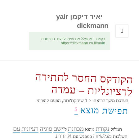
יאיר דיקמן yair
dickmann
בקצת – מתמלל את עצמי לדעת. בהרחבה:
תפריטים
https://dickmann.co.il/main
ווידג'טים
הקודקס החסר לחתירה
לרציונליות – עמדה
הערכת משך קריאה:
< 1
שיחקת'ותה, הפעם קיצרתי
תפישת מוצא
$
נקודת
מכוונת
יישם
סוגיה
רעיונית
עם
תמלול
מוצא
ל
ממשיות
אחרות
השלכות
במפגש עם
.