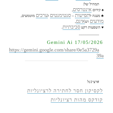
תמהיל של:
אינטרסים
♠ קידום
,
תפישות
סנטימנטים
ערכים
♣ מענה ל
–
ו
מוטמעים,
מודעים
אינם
וש
,
סביבתיות
♥ השפעות רקע
.
__________
Gemini Ai 17/05/2026
https://gemini.google.com/share/0e5a3729a
39a
#רצי1נל
לקסיקון חסר לחתירה לרציונליות
קודקס מהות רציונליות