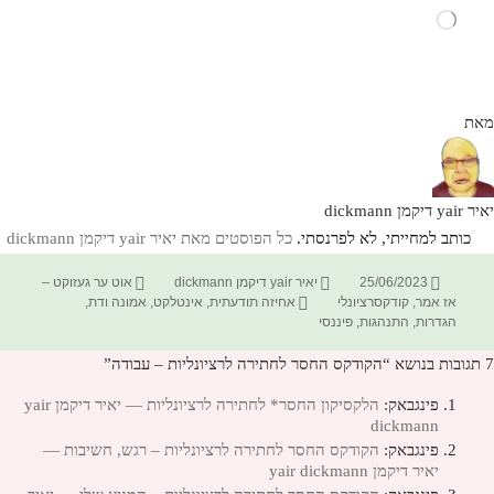
טוען...
מאת
יאיר yair דיקמן dickmann
כותב למחייתי, לא לפרנסתי.
כל הפוסטים מאת יאיר yair דיקמן dickmann‏
פורסם
מחבר
קטגוריות
25/06/2023
יאיר yair דיקמן dickmann
אוט ער געזוקט –
בתאריך
תגיות
אז אמר
,
קודקסרציונלי
אחיזה תודעתית
,
אינטלקט
,
אמונה ודת
,
הגדרות
,
התנהגות
,
פיננסי
7 תגובות בנושא “הקודקס החסר לחתירה לרציונליות – עבודה”
פינגבאק:
הלקסיקון החסר* לחתירה לרציונליות — יאיר דיקמן yair
dickmann
פינגבאק:
הקודקס החסר לחתירה לרציונליות – רגש, חשיבות —
יאיר דיקמן yair dickmann