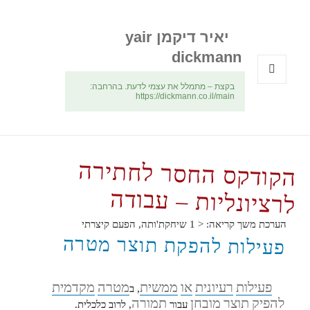
יאיר דיקמן yair
dickmann
בקצת – מתמלל את עצמי לדעת. בהרחבה:
תפריטים
https://dickmann.co.il/main
ווידג'טים
הקודקס החסר לחתירה
לרציונליות – עבודה
הערכת משך קריאה:
< 1
שיחקת'ותה, הפעם קיצרתי
פעילות להפקת תוצר מטרה
פעילות
רעיונית
או
ממשית
מטרה
מקדמית
, ב
להפיק
תוצר
מובחן
תמורה
עבור
, לרוב כלכלית.