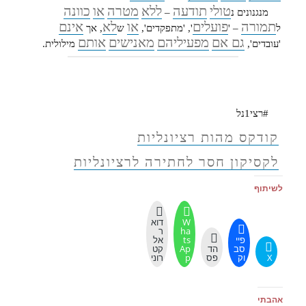
טולי
תודעה
ללא
מטרה
או
כוונה
מנגנונים נ
–
תמורה
פועלים
או
לא
אינם
ל
– '
', 'מתפקדים',
ש
, אך
גם אם
מפעיליהם
מאנישים
אותם
'עובדים',
מילולית.
#רצי1נל
קודקס מהות רציונליות
לקסיקון חסר לחתירה לרציונליות
לשיתוף
W
דוא
ha
ר
פיי
ts
אל
סב
הד
Ap
קט
X
וק
פס
p
רוני
אהבתי