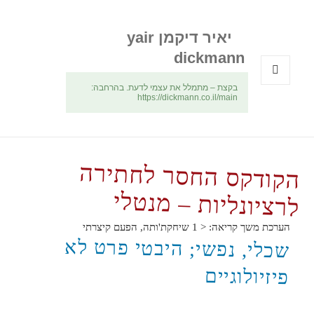
יאיר דיקמן yair
dickmann
בקצת – מתמלל את עצמי לדעת. בהרחבה:
תפריטים
https://dickmann.co.il/main
ווידג'טים
הקודקס החסר לחתירה
לרציונליות – מנטלי
הערכת משך קריאה:
< 1
שיחקת'ותה, הפעם קיצרתי
שכלי, נפשי; היבטי פרט לא
פיזיולוגיים