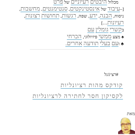
היבטים
רעיוניים
פרט
מכלול
של
עיבוד
אינסטינקטים
סנטימנטים
מחשבות
[–
של
,
,
,
הבנה
ידע
רגשות
תחושות
רצונות
ניסוח,
,
, שפה,
,
,
רעיונות
…]
קשרי
גומלין
עם
ב
ממשי
הכרחי
♠ מצע
פיזיולוגי,
עם
בעלי
תודעה
אחרים.
♣ ו
#רצי1נל
קודקס מהות רציונליות
לקסיקון חסר לחתירה לרציונליות
מאת