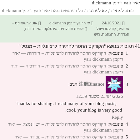
יאיר yair דיקמן dickmann
כותב למחייתי, לא לפרנסתי.
כל הפוסטים מאת יאיר yair דיקמן dickmann‏
פורסם
מחבר
קטגוריות
24/10/2021
יאיר yair דיקמן dickmann
אוט ער געזוקט –
בתאריך
תגיות
אז אמר
,
קודקסרציונלי
אחיזה תודעתית
,
אינטלקט
,
אמונה ודת
,
הגדרות
,
התנהגות
,
רגש
41 תגובות בנושא “הקודקס החסר לחתירה לרציונליות – מנטלי”
פינגבאק:
הקודקס החסר לחתירה לרציונליות – הזדהות — יאיר
דיקמן yair dickmann
פינגבאק:
הקודקס החסר לחתירה לרציונליות – היררכיה — יאיר
דיקמן yair dickmann
注册Binance
הגיב:
23/04/2026 בשעה 12:39
Thanks for sharing. I read many of your blog posts,
cool, your blog is very good.
Reply
פינגבאק:
הקודקס החסר לחתירה לרציונליות – יש | נמצא — יאיר
דיקמן yair dickmann
פינגבאק:
הקודקס החסר לחתירה לרציונליות – עבודה — יאיר