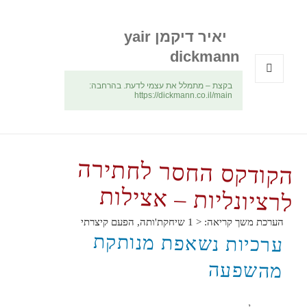
יאיר דיקמן yair
dickmann
בקצת – מתמלל את עצמי לדעת. בהרחבה:
תפריטים
https://dickmann.co.il/main
ווידג'טים
הקודקס החסר לחתירה
לרציונליות – אצילות
הערכת משך קריאה:
< 1
שיחקת'ותה, הפעם קיצרתי
ערכיות נשאפת מנותקת
מהשפעה