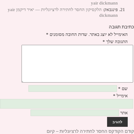
yair dickmann
פינגבאק:
הלקסיקון החסר לחתירה לרציונליות — יאיר דיקמן yair
dickmann
כתיבת תגובה
האימייל לא יוצג באתר.
שדות החובה מסומנים
*
התגובה שלך
*
שם
*
אימייל
*
אתר
יווט
קודם
הפוסט
הקודקס החסר לחתירה לרציונליות – קיום