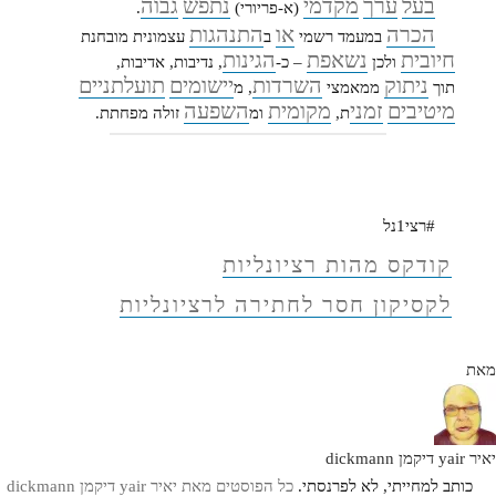
בעל
ערך
מקדמי
נתפש
גבוה
(א-פריורי)
.
הכרה
או
התנהגות
במעמד רשמי
ב
עצמונית מובחנת
חיובית
נשאפת
הגינות
ולכן
– כ-
, נדיבות, אדיבות,
ניתוק
השרדות
יישומים
תועלתניים
תוך
ממאמצי
, מ
מיטיבים
זמני
מקומית
השפעה
ת,
ומ
זולה מפחתת.
#רצי1נל
קודקס מהות רציונליות
לקסיקון חסר לחתירה לרציונליות
מאת
יאיר yair דיקמן dickmann
כותב למחייתי, לא לפרנסתי.
כל הפוסטים מאת יאיר yair דיקמן dickmann‏