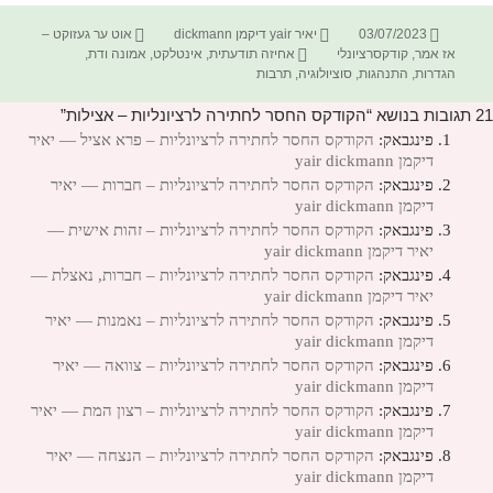
פורסם
מחבר
קטגוריות
03/07/2023
יאיר yair דיקמן dickmann
אוט ער געזוקט –
בתאריך
תגיות
אז אמר
,
קודקסרציונלי
אחיזה תודעתית
,
אינטלקט
,
אמונה ודת
,
הגדרות
,
התנהגות
,
סוציולוגיה
,
תרבות
21 תגובות בנושא “הקודקס החסר לחתירה לרציונליות – אצילות”
פינגבאק:
הקודקס החסר לחתירה לרציונליות – פרא אציל — יאיר
דיקמן yair dickmann
פינגבאק:
הקודקס החסר לחתירה לרציונליות – חברות — יאיר
דיקמן yair dickmann
פינגבאק:
הקודקס החסר לחתירה לרציונליות – זהות אישית —
יאיר דיקמן yair dickmann
פינגבאק:
הקודקס החסר לחתירה לרציונליות – חברות, נאצלת —
יאיר דיקמן yair dickmann
פינגבאק:
הקודקס החסר לחתירה לרציונליות – נאמנות — יאיר
דיקמן yair dickmann
פינגבאק:
הקודקס החסר לחתירה לרציונליות – צוואה — יאיר
דיקמן yair dickmann
פינגבאק:
הקודקס החסר לחתירה לרציונליות – רצון המת — יאיר
דיקמן yair dickmann
פינגבאק:
הקודקס החסר לחתירה לרציונליות – הנצחה — יאיר
דיקמן yair dickmann