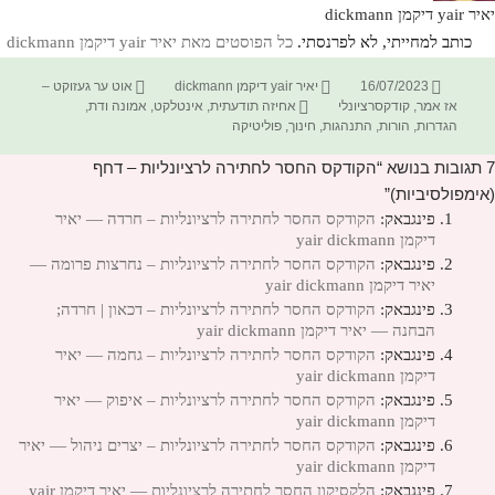
יאיר yair דיקמן dickmann
כותב למחייתי, לא לפרנסתי.
כל הפוסטים מאת יאיר yair דיקמן dickmann‏
פורסם
מחבר
קטגוריות
16/07/2023
יאיר yair דיקמן dickmann
אוט ער געזוקט –
בתאריך
תגיות
אז אמר
,
קודקסרציונלי
אחיזה תודעתית
,
אינטלקט
,
אמונה ודת
,
הגדרות
,
הורות
,
התנהגות
,
חינוך
,
פוליטיקה
7 תגובות בנושא “הקודקס החסר לחתירה לרציונליות – דחף
(אימפולסיביות)”
פינגבאק:
הקודקס החסר לחתירה לרציונליות – חרדה — יאיר
דיקמן yair dickmann
פינגבאק:
הקודקס החסר לחתירה לרציונליות – נחרצות פרומה —
יאיר דיקמן yair dickmann
פינגבאק:
הקודקס החסר לחתירה לרציונליות – דכאון | חרדה;
הבחנה — יאיר דיקמן yair dickmann
פינגבאק:
הקודקס החסר לחתירה לרציונליות – גחמה — יאיר
דיקמן yair dickmann
פינגבאק:
הקודקס החסר לחתירה לרציונליות – איפוק — יאיר
דיקמן yair dickmann
פינגבאק:
הקודקס החסר לחתירה לרציונליות – יצרים ניהול — יאיר
דיקמן yair dickmann
פינגבאק:
הלקסיקון החסר לחתירה לרציונליות — יאיר דיקמן yair