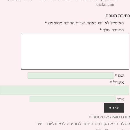
dickmann
כתיבת תגובה
האימייל לא יוצג באתר.
שדות החובה מסומנים
*
התגובה שלך
*
שם
*
אימייל
*
אתר
יווט
קודם
הפוסט
סוגיה א-סימטרית
לשלב הבא
הקודם:
הפוסט
הקודקס החסר לחתירה לרציונליות – יצר