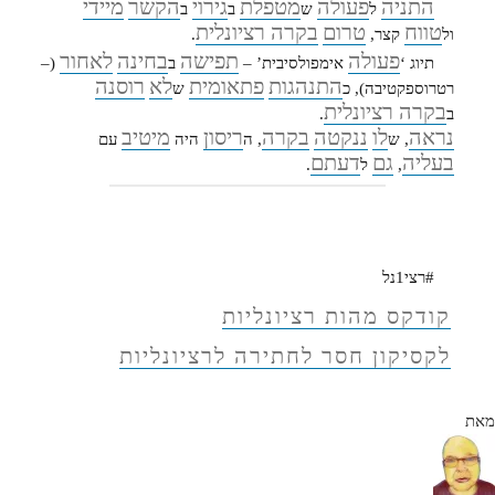
התניה
פעולה
מטפלת
גירוי
הקשר
מיידי
ל
ש
ב
ב
טווח
טרום
בקרה רציונלית
ול
קצר,
.
פעולה
תפישה
בחינה
לאחור
תיוג ‘
אימפולסיבית’ –
ב
(–
התנהגות
פתאומית
לא
רוסנה
רטרוספקטיבה), כ
ש
בקרה רציונלית
ב
.
נראה
לו
ננקטה
בקרה
ריסון
מיטיב
, ש
, ה
היה
עם
בעליה
גם
דעתם
,
ל
.
#רצי1נל
קודקס מהות רציונליות
לקסיקון חסר לחתירה לרציונליות
מאת