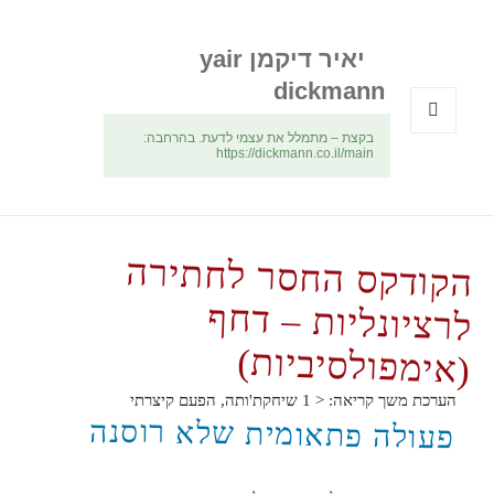
יאיר דיקמן yair
dickmann
בקצת – מתמלל את עצמי לדעת. בהרחבה:
תפריטים
https://dickmann.co.il/main
ווידג'טים
הקודקס החסר לחתירה
לרציונליות – דחף
(אימפולסיביות)
הערכת משך קריאה:
< 1
שיחקת'ותה, הפעם קיצרתי
פעולה פתאומית שלא רוסנה