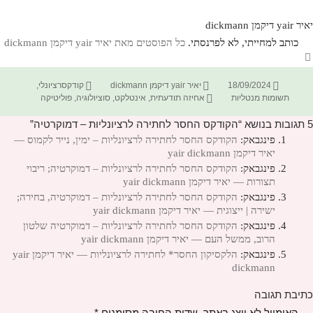
יאיר yair דיקמן dickmann
כותב למחייתי, לא לפרנסתי.
כל הפוסטים מאת יאיר yair דיקמן dickmann‏
פורסם
מחבר
קטגוריות
18/09/2024
יאיר yair דיקמן dickmann
קודקסרציונלי
,
בתאריך
תגיות
תשומות מנטליות
אחיזה תודעתית
,
אינטלקט
,
סוציולוגיה
,
פוליטיקה
5 תגובות בנושא “הקודקס החסר לחתירה לרציונליות – דמוקרטיה”
פינגבאק:
הקודקס החסר לחתירה לרציונליות – ימין, נייר לקמוס —
יאיר דיקמן yair dickmann
פינגבאק:
הקודקס החסר לחתירה לרציונליות – דמוקרטיה; ריבוי
תצורות — יאיר דיקמן yair dickmann
פינגבאק:
הקודקס החסר לחתירה לרציונליות – דמוקרטיה, בחירה;
ישירה | ייצוגית — יאיר דיקמן yair dickmann
פינגבאק:
הקודקס החסר לחתירה לרציונליות – דמוקרטיה שלטון
הרוב, ממשל העם — יאיר דיקמן yair dickmann
פינגבאק:
הלקסיקון החסר* לחתירה לרציונליות — יאיר דיקמן yair
dickmann
כתיבת תגובה
האימייל לא יוצג באתר.
שדות החובה מסומנים
*