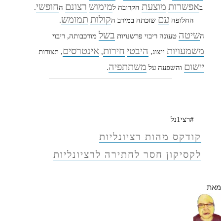
אפשרות
מוצעת
מימוש
רצונם
חופשי
ב
הקרובה ל
ה
.
עם
קולות
תמומש
החלופה
שזכתה במירב ה
.
שיטה
בשל
ה
טעונה ריבוי פרשנויות
מורכבותה, ריבוי
משמעויות
היבטי
חירות
אינטרסים
ייצוג,
,
, תצורות
יישום
משתתפיה
והשפעה על
.
#רצי1נל
קודקס מהות רציונליות
לקסיקון חסר לחתירה לרציונליות
מאת