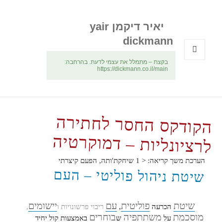
יאיר דיקמן yair
dickmann
בקצת – מתמלל את עצמי לדעת. בהרחבה:
תפריטים
https://dickmann.co.il/main
ווידג'טים
הקודקס החסר לחתירה
לרציונליות – דמוקרטיה
הערכת משך קריאה:
< 1
שיחקת'ותה, הפעם קיצרתי
שיטת ניהול פוליטי – העם
שיטת
פוליטית
עם
יישומים
הכרעה
,
ריבוי פרשונויות ו
,
מוסכמת
משתתפיה
בוחרים
על
ש
באמצעות קול יחיד