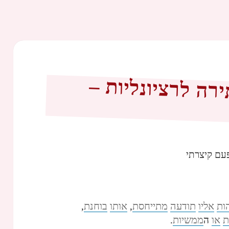
ה לרציונליות –
עם קיצרתי
ות
אליו
תודעה
מתייחסת
אותו
בוחנת
,
,
ת
או
ממשיות
ה
.