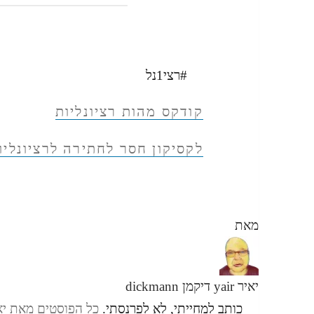
#רצי1נל
קודקס מהות רציונליות
לקסיקון חסר לחתירה לרציונליו
מאת
יאיר yair דיקמן dickmann
כותב למחייתי, לא לפרנסתי.
כל הפוסטים מאת יאיר yair דיקמן ann