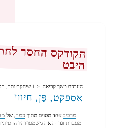
הקודקס החסר לחתיר
היבט
הערכת משך קריאה:
< 1
שיחקת'ותה, הפ
אספקט, פָּן, חיווי
מרכיב
כמה
מה
אחד מסוים מתוך
, של
מעבדת
משמעויותיו
רעיוניו
וגוזרת את
ה