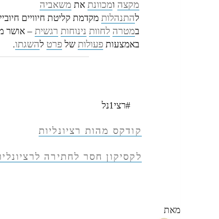
מקצה
מכוונת
משאביה
ו
את
התנהלות
ל
מקדמת קליטת חיוויים חיוביי
מטרה
לחוות
נינוחות
רגשית
ב
– אושר מ
פעולות
פרט
השגתו
באמצעות
של
ל
.
#רצי1נל
קודקס מהות רציונליות
לקסיקון חסר לחתירה לרציונליו
מאת