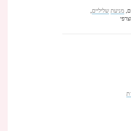
מניעת
שליליים
ם,
,
צרפי
ת