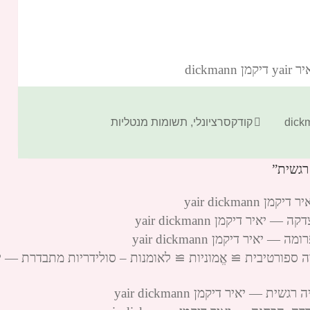
dickm‏
קטגוריות
קודקסרציונלי
,
תשומות מנטליות
yair dickma
ר דיקמן yair dickmann
ר דיקמן yair dickmann
ה ספורטיבית ≅ אֱמוניות ≅ לאומנות – סולידריות מתבדרת — י
— יאיר דיקמן yair dickmann