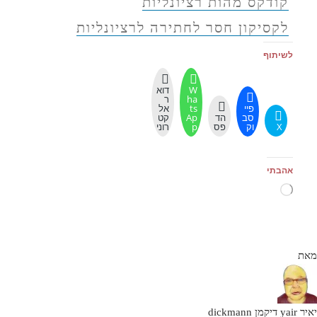
קודקס מהות רציונליות
לקסיקון חסר לחתירה לרציונליות
לשיתוף
W
דוא
ha
ר
פיי
ts
אל
סב
הד
Ap
קט
X
וק
פס
p
רוני
אהבתי
טוען...
מאת
יאיר yair דיקמן dickmann