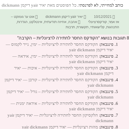
כותב למחייתי, לא לפרנסתי.
כל הפוסטים מאת יאיר yair דיקמן dickmann‏
פורסם
מחבר
קטגוריות
10/12/2021
יאיר yair דיקמן dickmann
אוט ער געזוקט –
בתאריך
תגיות
אז אמר
,
קודקסרציונלי
אהבה
,
אחיזה תודעתית
,
אינטלקט
,
הגדרות
,
התנהגות
,
קלישאותיי
,
תקשורת
,
תרבות
8 תגובות בנושא “הקודקס החסר לחתירה לרציונליות – הקרבה”
פינגבאק:
הקודקס החסר לחתירה לרציונליות – ימין, נייר לקמוס —
יאיר דיקמן yair dickmann
פינגבאק:
הקודקס החסר לחתירה לרציונליות – ימין, אידאה —
יאיר דיקמן yair dickmann
פינגבאק:
הקודקס החסר לחתירה לרציונליות – איכות — יאיר
דיקמן yair dickmann
פינגבאק:
הקודקס החסר לחתירה לרציונליות – קורבן — יאיר דיקמן
yair dickmann
פינגבאק:
הקודקס החסר לחתירה לרציונליות – גורל — יאיר דיקמן
yair dickmann
פינגבאק:
הקודקס החסר לחתירה לרציונליות – אידאה ימנית —
יאיר דיקמן yair dickmann
פינגבאק:
הלקסיקון החסר לחתירה לרציונליות — יאיר דיקמן yair
dickmann
פינגבאק:
מהות רציונליות — יאיר דיקמן yair dickmann