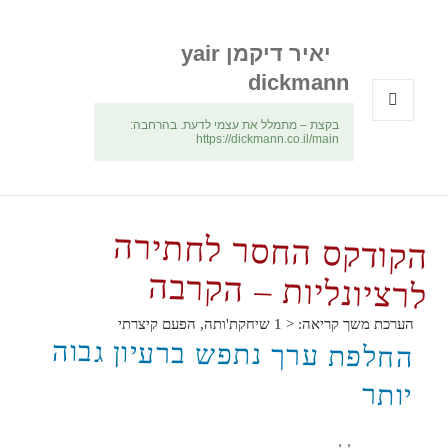
יאיר דיקמן yair
dickmann
בקצת – מתמלל את עצמי לדעת. בהרחבה:
תפריטים
https://dickmann.co.il/main
ווידג'טים
הקודקס החסר לחתירה
לרציונליות – הקרבה
הערכת משך קריאה:
< 1
שיחקת'ותה, הפעם קיצרתי
החלפת ערך נתפש ברעיון גבוה
יותר