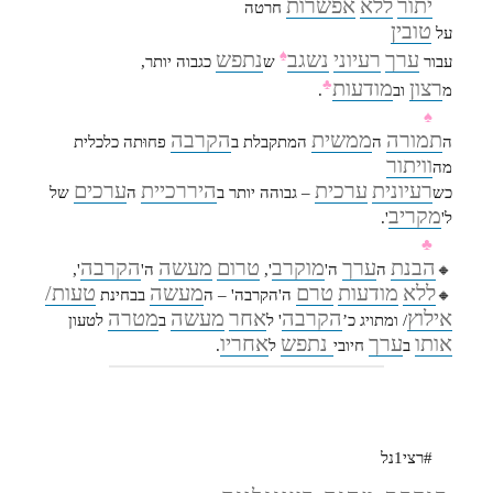
יתור
ללא
אפשרות
חרטה
טובין
על
ערך
רעיוני
נשגב
נתפש
♠
עבור
ש
כגבוה יותר,
רצון
מודעות
♣
מ
וב
.
♠
תמורה
ממשית
הקרבה
ה
ה
המתקבלת ב
פחוּתה כלכלית
וויתור
מה
רעיונית
ערכית
היררכיית
ערכים
כש
– גבוהה יותר ב
ה
של
מקריב
ל'
'.
♣
הבנת
ערך
מוקרב
טרום
מעשה
הקרבה
🔸
ה
ה'
',
ה'
',
ללא
מודעות
טרם
מעשה
טעות/
🔸
ה'הקרבה' – ה
בבחינת
אילוץ
הקרבה
אחר
מעשה
מטרה
/ ומתויג כ’
' ל
ב
לטעון
אותו
ערך
נתפש
אחריו
ב
חיובי
ל
.
#רצי1נל