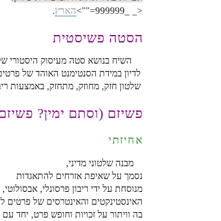
הארץ
.
<_ _999999="">
הסטה פשיסטית
השיח בנושא סטה מעיסוק היסטורי של 
לדיון במידת הסנטימנט האוהד של פרטים 
שלטון חזק, מחוזק, מתחזק, באמצעות ריב
פשיזם (וסתם ימין? פשיזם
אחיזתי
מבנה שלטוני מדיני,
נסמך על שאיפת אזרחים להתאגדות
מנוסחת על ידי ריבון פרסונלי, אבסולוטי
האינסטינקטים והאינטרסים של פרטים ל
בה וויתור על זכויות וחופש פרט, יחד ע