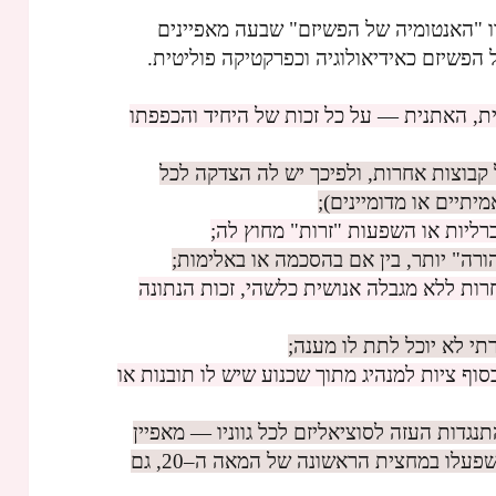
 "האנטומיה של הפשיזם" שבעה מאפיינים
הפשיזם כאידיאולוגיה וכפרקטיקה פוליטית.
ת, האתנית — על כל זכות של היחיד והכפפתו
קבוצות אחרות, ולפיכך יש לה הצדקה לכל
מיתיים או מדומיינים);
ברליות או השפעות "זרות" מחוץ לה;
ורה" יותר, בין אם בהסכמה או באלימות;
ות ללא מגבלה אנושית כלשהי, זכות הנתונה
י לא יוכל לתת לו מענה;
וף ציות למנהיג מתוך שכנוע שיש לו תובנות או
נגדות העזה לסוציאליזם לכל גווניו — מאפיין
שניכר בפרקטיקה של תנועות פשיסטיות שפעלו במחצית הראשונה של המאה ה–20, גם