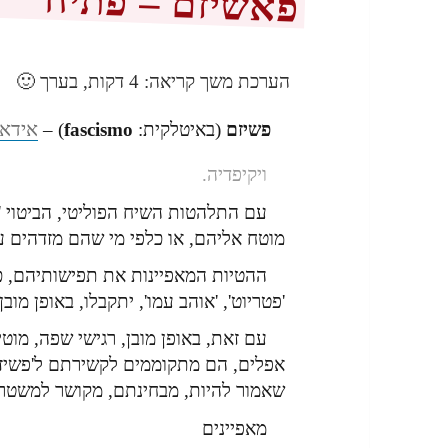
פאשיזם – פתיח
הערכת משך קריאה:
4
דקות, בערך 🙂
אידאו
פשיזם
(באיטלקית:
fascismo
) –
ויקיפדיה.
עם התלהטות השיח הפוליטי, הביטוי '
מוטח אליהם, או כלפי מי שהם מזדהים ע
ההטיות המאפיינות את תפישותיהם, כש
'פטריוט', 'אוהב עמו', יתקבלו, באופן מוב
עם זאת, באופן מובן, רגישי שפה, מו
אפלים, הם מתקוממים לקשירתם ל'פשיזם'
שאמור להיות, מבחינתם, מקושר למשטרי
מאפיינים