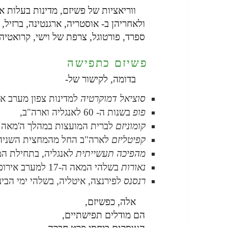
ווריאציות של פשיזם, מדינות בעלות 
ולאחריהן ב- אוסטריה, ארגנטינה, ברזיל, 
ספרד, פורטוגל, צרפת של וישי, קרואטיה,
פשיזם כתפישה
בדומה, לקישור של-
סוציאל דמוקרטיה
למדינות צפון מערב אי
פופ
בשנות ה- 60 לאנגליה וארה"ב,
קומוניזם
לברית המועצות במהלך ה'מאה הקצרה' (
קפיטליזם
לארה"ב החל מהמחצית השניה ש
מהפיכה תעשייתית
לאנגליה, בתחילת המאה
נאורות
בשלהי המאה ה-17 למערב אירופה,
רנסנס
לפירנצה, איטליה, בשלהי ימי הביני
אלה, כפשיזם,
הם מודלים תפישתיים,