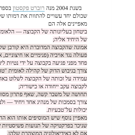
רוברט פקסטון
בשנת 2004 מנה
בספרו
שכולם יחד עשויים להתוות את דמותו של 
מאפיינים אלה הם
ביטחון בעליונותה של הקבוצה — הלאומי
של היחיד אליה;
אמונה שהקבוצה המדוברת היא קורבן של 
פעולה נגד אויביה (פנימיים או חיצוניים, א
פחד מפני פגיעה בקבוצה על ידי נטיות לי
צורך בגיבוש הדוק של קהילה לאומית "טה
עמידה על זכותה של הקבוצה לשלוט באחר
לקבוצה עקב ייחודה או כישוריה;
תחושה של משבר קשה, שאף פתרון מסורת
צורך בסמכות של מנהיג אחד ויחיד — ולבס
יכולות על־טבעיות.
מאפיין נוסף שיש המוסיפים אותו הוא ההת
אם לא באידיאולוגיה המוצהרת שלהן.