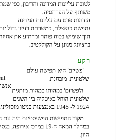
לטובת עליונות המדינה והריבון, כפי שמ
משותף על הפרהסיה,
הזדהות פרט עם עליונות המדינה
נתפשת כנאצלת, כמשרתת רעיון גדול יותר
תוך שימוש בכוח פותר ומרתיע את אחיז
ברציונל מגונן על הקולקטיב.
רקע
'פשיזם' היא תפישת עולם
ent
שלטונית. מובחנת.
אנשים
ה'פשיזם' במהותו כמהות מותגית
שלטונית הוחל באיטליה בין השנים
1924 ל- 1945 באמצעות בניטו מוסוליני.
מקור התפישות הפשיסטיות היה עם ה
במהלך המאה ה-19 במרכז אי
היון.