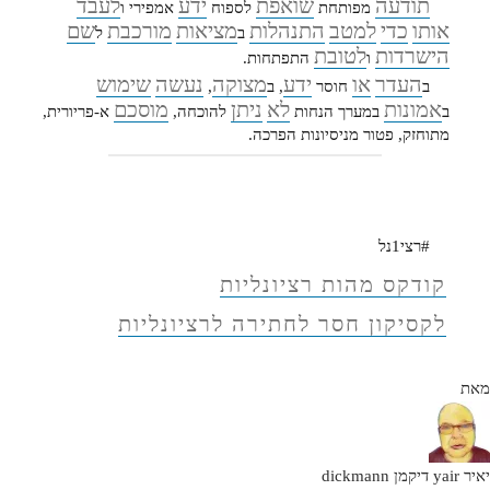
תודעה
שואפת
ידע
לעבד
מפותחת
לספוח
אמפירי ו
אותו
כדי
למטב
התנהלות
מציאות
מורכבת
שם
ב
ל
הישרדות
לטובת
ו
התפתחות.
העדר
או
ידע
מצוקה
נעשה
שימוש
ב
חוסר
, ב
,
אמונות
לא
ניתן
מוסכם
ב
ב
מערך הנחות
להוכחה,
א-פריורית,
מתוחזק, פטור מניסיונות הפרכה
.
#רצי1נל
קודקס מהות רציונליות
לקסיקון חסר לחתירה לרציונליות
מאת
יאיר yair דיקמן dickmann