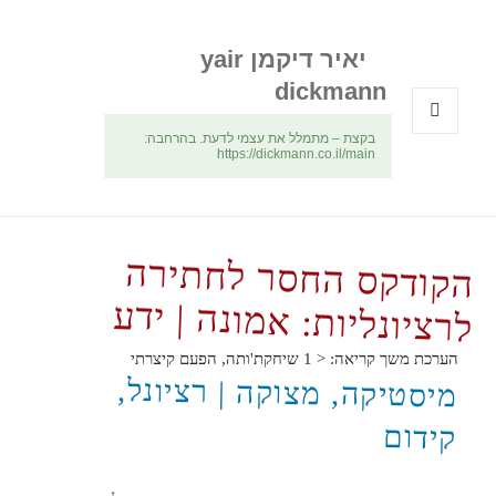
יאיר דיקמן yair
dickmann
בקצת – מתמלל את עצמי לדעת. בהרחבה:
תפריטים
https://dickmann.co.il/main
ווידג'טים
הקודקס החסר לחתירה
לרציונליות: אמונה | ידע
הערכת משך קריאה:
< 1
שיחקת'ותה, הפעם קיצרתי
מיסטיקה, מצוקה | רציונל,
קידום