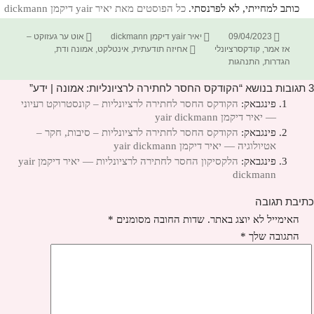
כותב למחייתי, לא לפרנסתי.
כל הפוסטים מאת יאיר yair דיקמן dickmann‏
פורסם
מחבר
קטגוריות
09/04/2023
יאיר yair דיקמן dickmann
אוט ער געזוקט –
בתאריך
תגיות
אז אמר
,
קודקסרציונלי
אחיזה תודעתית
,
אינטלקט
,
אמונה ודת
,
הגדרות
,
התנהגות
3 תגובות בנושא “הקודקס החסר לחתירה לרציונליות: אמונה | ידע”
פינגבאק:
הקודקס החסר לחתירה לרציונליות – קונסטרוקט רעיוני
— יאיר דיקמן yair dickmann
פינגבאק:
הקודקס החסר לחתירה לרציונליות – סיבות, חקר –
אטיולוגיה — יאיר דיקמן yair dickmann
פינגבאק:
הלקסיקון החסר לחתירה לרציונליות — יאיר דיקמן yair
dickmann
כתיבת תגובה
האימייל לא יוצג באתר.
שדות החובה מסומנים
*
התגובה שלך
*