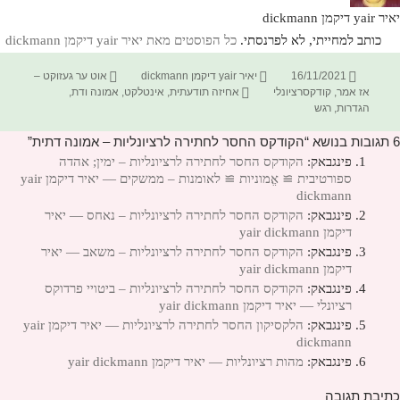
יאיר yair דיקמן dickmann
כותב למחייתי, לא לפרנסתי.
כל הפוסטים מאת יאיר yair דיקמן dickmann‏
פורסם
מחבר
קטגוריות
16/11/2021
יאיר yair דיקמן dickmann
אוט ער געזוקט –
בתאריך
תגיות
אז אמר
,
קודקסרציונלי
אחיזה תודעתית
,
אינטלקט
,
אמונה ודת
,
הגדרות
,
רגש
6 תגובות בנושא “הקודקס החסר לחתירה לרציונליות – אמונה דתית”
פינגבאק:
הקודקס החסר לחתירה לרציונליות – ימין; אהדה
ספורטיבית ≅ אֱמוניות ≅ לאומנות – ממשקים — יאיר דיקמן yair
dickmann
פינגבאק:
הקודקס החסר לחתירה לרציונליות – נאחס — יאיר
דיקמן yair dickmann
פינגבאק:
הקודקס החסר לחתירה לרציונליות – משאב — יאיר
דיקמן yair dickmann
פינגבאק:
הקודקס החסר לחתירה לרציונליות – ביטויי פרדוקס
רציונלי — יאיר דיקמן yair dickmann
פינגבאק:
הלקסיקון החסר לחתירה לרציונליות — יאיר דיקמן yair
dickmann
פינגבאק:
מהות רציונליות — יאיר דיקמן yair dickmann
כתיבת תגובה