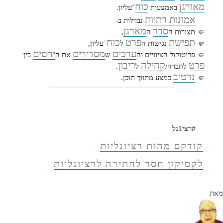
מאורגן
כוח
באמצעות
־עליון.
אמונות דתיות
נבדלות ב-
סדר
מארגן
🤛 תצורות ה
ה
,
תפישת
פרט
כוח
🤛
נגישות ה
ל
־עליון,
ערכים
מסדירים
יחסים
🤛 פרוטוקול הציוויים וה
ש
את ה
בין
פרט
קהילה
ריבון
לחברה/
ל
.
נרטיב
🤛
כמצע מתווך תוכן.
#רצי1נל
קודקס מהות רציונליות
לקסיקון חסר לחתירה לרציונליות
מאת