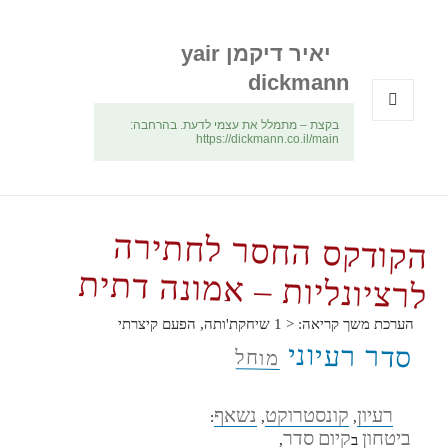
יאיר דיקמן yair
dickmann
בקצת – מתמלל את עצמי לדעת. בהרחבה:
תפריטים
https://dickmann.co.il/main
ווידג'טים
הקודקס החסר לחתירה
לרציונליות – אמונה דתית
הערכת משך קריאה:
< 1
שיחקת'ותה, הפעם קיצרתי
סדר רעיוני
מוחל
רעיון
קונסטרוקט
נשאף
:
,
,
ביטחון
קיום
סדר
ב
,