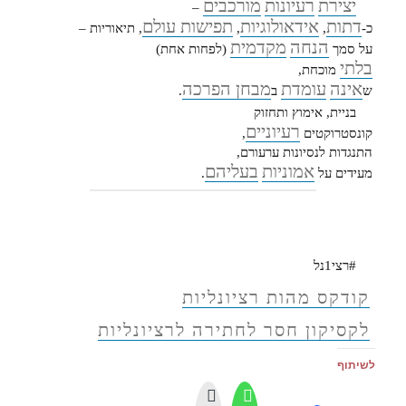
יצירת
רעיונות
מורכבים
–
דתות
אידאולוגיות
תפישות עולם
כ-
,
,
, תיאוריות –
הנחה
מקדמית
על סמך
(לפחות אחת)
בלתי
מוכחת,
אינה
עומדת
מבחן הפרכה
ש
ב
.
בניית, אימוץ ותחזוק
רעיוניים
קונסטרוקטים
,
התנגדות לנסיונות ערעורם,
אמוניות
בעליהם
מעידים על
.
#רצי1נל
קודקס מהות רציונליות
לקסיקון חסר לחתירה לרציונליות
לשיתוף