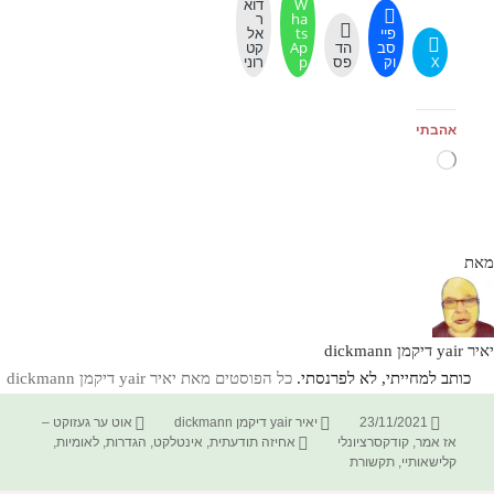
W
דוא
ha
ר
פיי
ts
אל
סב
הד
Ap
קט
X
וק
פס
p
רוני
אהבתי
טוען...
מאת
יאיר yair דיקמן dickmann
כותב למחייתי, לא לפרנסתי.
כל הפוסטים מאת יאיר yair דיקמן dickmann‏
פורסם
מחבר
קטגוריות
23/11/2021
יאיר yair דיקמן dickmann
אוט ער געזוקט –
בתאריך
תגיות
אז אמר
,
קודקסרציונלי
אחיזה תודעתית
,
אינטלקט
,
הגדרות
,
לאומיות
,
קלישאותיי
,
תקשורת